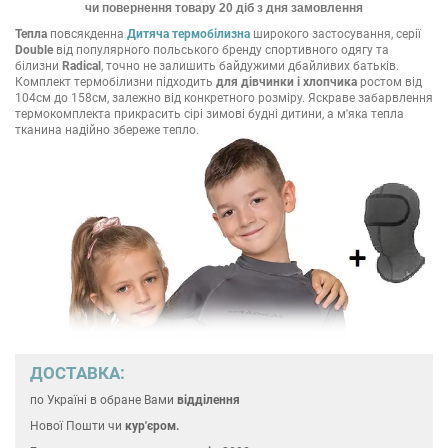
чи повернення товару 20 діб з дня замовлення
Тепла
повсякденна
Дитяча термобілизна
широкого застосування, серії
Double
від популярного польського бренду спортивного одягу та
білизни
Radical
, точно не залишить байдужими дбайливих батьків.
Комплект термобілизни підходить
для дівчинки і хлопчика
ростом від
104см до 158см, залежно від конкретного розміру. Яскраве забарвлення
термокомплекта прикрасить сірі зимові будні дитини, а м'яка тепла
тканина надійно збереже тепло.
ДОСТАВКА:
по Україні
в обране Вами
відділення
Нової Пошти чи
кур'єром.