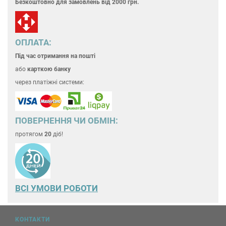
Безкоштовно для замовлень
від 2000 грн.
ОПЛАТА:
Під час отримання на пошті
або
карткою банку
через платіжні системи:
ПОВЕРНЕННЯ ЧИ ОБМІН:
протягом
20
діб!
ВСІ УМОВИ РОБОТИ
За рахунок практичного крою
термокостюм
буде зручним при носінні під
одягом в школі і на вулиці, під час прогулянки від
+15
до
-20
градусів.
Дитина з радістю зможе його використовувати вдома
як спортивний
КОНТАКТИ
костюм
, а при необхідності і як піжаму. Чудові властивості тканини