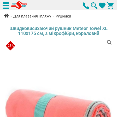
Для плавання і пляжу
Рушники
Швидковисихаючий рушник Meteor Towel XL
110х175 см, з мікрофібри, кораловий
-28%