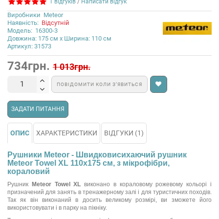
1 відгуків
/
Написати відгук
Виробники
Meteor
Наявність:
Відсутній
Модель:
16300-3
Довжина: 175 см x Ширина: 110 см
Артикул: 31573
734грн.
1 013грн.
ПОВІДОМИТИ КОЛИ З’ЯВИТЬСЯ
ЗАДАТИ ПИТАННЯ
ОПИС
ХАРАКТЕРИСТИКИ
ВІДГУКИ (1)
Рушники Meteor - Швидковисихаючий рушник
Meteor Towel XL 110х175 см, з мікрофібри,
кораловий
Рушник
Meteor Towel XL
виконано в кораловому рожевому кольорі і
призначений для занять в тренажерному залі і для туристичних походів.
Так як він виконаний в досить великому розмірі, ви зможете його
використовувати і в парку на пікніку.