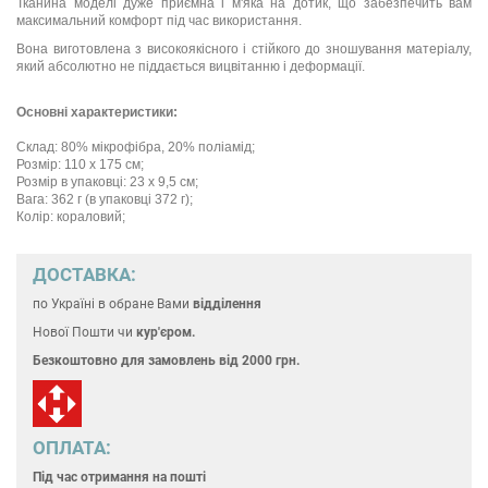
Тканина моделі дуже приємна і м'яка на дотик, що забезпечить вам
максимальний комфорт під час використання.
Вона виготовлена з високоякісного і стійкого до зношування матеріалу,
який абсолютно не піддається вицвітанню і деформації.
Основні характеристики:
Склад: 80% мікрофібра, 20% поліамід;
Розмір: 110 х 175 см;
Розмір в упаковці: 23 х 9,5 см;
Вага: 362 г (в упаковці 372 г);
Колір: кораловий;
ДОСТАВКА:
по Україні
в обране Вами
відділення
Нової Пошти чи
кур'єром.
Безкоштовно для замовлень
від 2000 грн.
ОПЛАТА:
Під час отримання на пошті