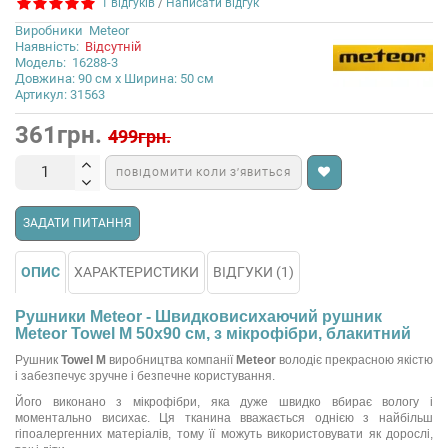
1 відгуків
/
Написати відгук
Виробники
Meteor
Наявність:
Відсутній
Модель:
16288-3
Довжина: 90 см x Ширина: 50 см
Артикул: 31563
361грн.
499грн.
ПОВІДОМИТИ КОЛИ З’ЯВИТЬСЯ
ЗАДАТИ ПИТАННЯ
ОПИС
ХАРАКТЕРИСТИКИ
ВІДГУКИ (1)
Рушники Meteor - Швидковисихаючий рушник
Meteor Towel M 50х90 см, з мікрофібри, блакитний
Рушник
Towel M
виробництва компанії
Meteor
володіє прекрасною якістю
і забезпечує зручне і безпечне користування.
Його виконано з мікрофібри, яка дуже швидко вбирає вологу і
моментально висихає. Ця тканина вважається однією з найбільш
гіпоалергенних матеріалів, тому її можуть використовувати як дорослі,