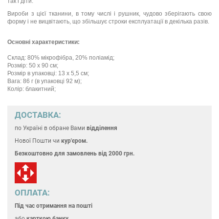
так і діти.
Вироби з цієї тканини, в тому числі і рушник, чудово зберігають свою
форму і не вицвітають, що збільшує строки експлуатації в декілька разів.
Основні характеристики:
Склад: 80% мікрофібра, 20% поліамід;
Розмір: 50 х 90 см;
Розмір в упаковці: 13 х 5,5 см;
Вага: 86 г (в упаковці 92 м);
Колір: блакитний;
ДОСТАВКА:
по Україні
в обране Вами
відділення
Нової Пошти чи
кур'єром.
Безкоштовно для замовлень
від 2000 грн.
ОПЛАТА:
Під час отримання на пошті
або
карткою банку