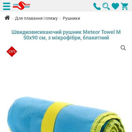
Для плавання і пляжу
Рушники
Швидковисихаючий рушник Meteor Towel M
50х90 см, з мікрофібри, блакитний
-28%