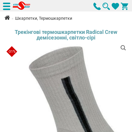
Шкарпетки, Термошкарпетки
Трекінгові термошкарпетки Radical Crew
демісезонні, світло-сірі
-31%