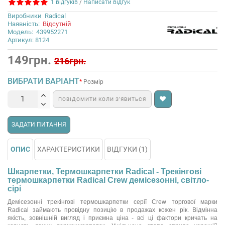
1 відгуків
/
Написати відгук
Виробники
Radical
Наявність:
Відсутній
Модель:
439952271
Артикул: 8124
149грн.
216грн.
ВИБРАТИ ВАРІАНТ
Розмір
ПОВІДОМИТИ КОЛИ З’ЯВИТЬСЯ
ЗАДАТИ ПИТАННЯ
ОПИС
ХАРАКТЕРИСТИКИ
ВІДГУКИ (1)
Шкарпетки, Термошкарпетки Radical - Трекінгові
термошкарпетки Radical Crew демісезонні, світло-
сірі
Демісезонні трекінгові термошкарпетки серії Crew торгової марки
Radical займають провідну позицію в продажах кожен рік. Відмінна
якість, зовнішній вигляд і приємна ціна - всі ці фактори кричать на