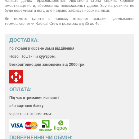
користь даних термошкарпеток. Ущільнена стопа сприяє хорошій
амортизації ноги, вбереже від пошкоджень і ударів. Зручна резинка не
буде пережимати ногу, але надійно зафіксує носок на місці.
Ви можете купити в нашому інтернет магазині демісезонні
термошкарпетки Radical Crew в розмірах від 35 до 46.
ДОСТАВКА:
по Україні
в обране Вами
відділення
Нової Пошти чи
кур'єром.
Безкоштовно для замовлень
від 2000 грн.
ОПЛАТА:
Під час отримання на пошті
або
карткою банку
через платіжні системи:
ПОВЕРНЕННЯ ЧИ ОБМІН: