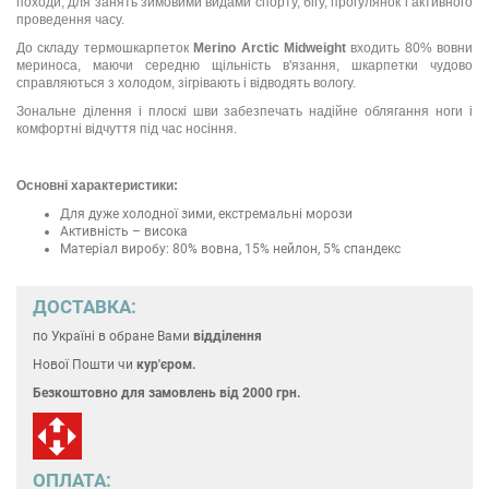
походи, для занять зимовими видами спорту, бігу, прогулянок і активного
проведення часу.
До складу термошкарпеток
Merino Arctic Midweight
входить 80% вовни
мериноса, маючи середню щільність в'язання, шкарпетки чудово
справляються з холодом, зігрівають і відводять вологу.
Зональне ділення і плоскі шви забезпечать надійне облягання ноги і
комфортні відчуття під час носіння.
Основні характеристики:
Для дуже холодної зими, екстремальні морози
Активність – висока
Матеріал виробу: 80% вовна, 15% нейлон, 5% спандекс
ДОСТАВКА:
по Україні
в обране Вами
відділення
Нової Пошти чи
кур'єром.
Безкоштовно для замовлень
від 2000 грн.
ОПЛАТА: