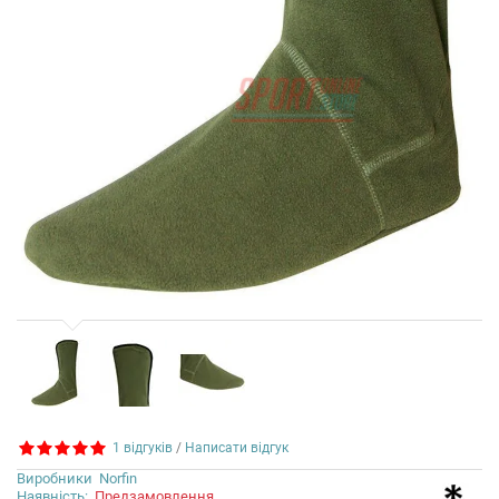
1 відгуків
/
Написати відгук
Виробники
Norfin
Наявність:
Предзамовлення