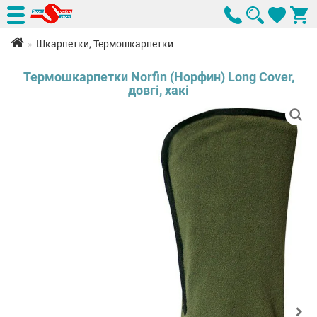
Шкарпетки, Термошкарпетки
Термошкарпетки Norfin (Норфин) Long Cover,
довгі, хакі