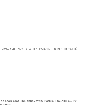
а термолосин має не велику товщину тканини, приємний
о своїх реальних параметрів! Розмірні таблиці різних
а одягу!