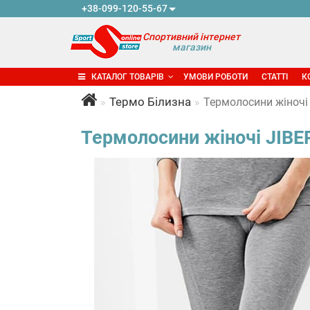
+38-099-120-55-67
Спортивний інтернет
магазин
КАТАЛОГ ТОВАРІВ
УМОВИ РОБОТИ
СТАТТІ
К
Термо Білизна
Термолосини жіночі J
Термолосини жіночі JIBER 