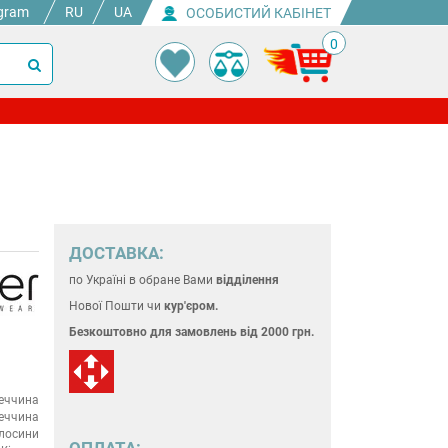
gram
RU
UA
ОСОБИСТИЙ КАБІНЕТ
0
ДОСТАВКА:
по Україні
в обране Вами
відділення
Нової Пошти чи
кур'єром.
Безкоштовно для замовлень
від 2000 грн.
еччина
еччина
лосини
ОПЛАТА: