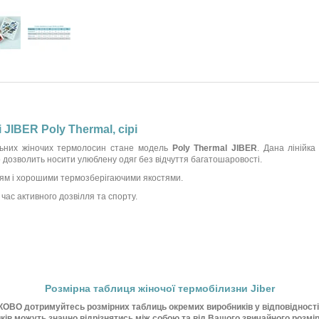
JIBER Poly Thermal, сірі
альних жіночих термолосин стане модель
Poly Thermal JIBER
. Дана лінійк
що дозволить носити улюблену одяг без відчуття багатошаровості.
ням і хорошими термозберігаючими якостями.
час активного дозвілля та спорту.
Розмірна таблиця жіночої термобілизни Jiber
ОВО дотримуйтесь розмірних таблиць окремих виробників у відповідності д
ків можуть значно відрізнятись між собою та від Вашого звичайного розмір