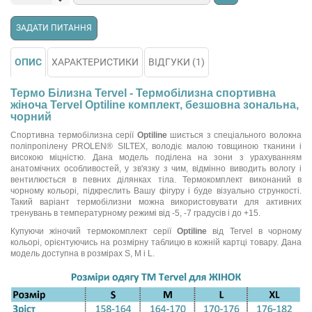
ЗАДАТИ ПИТАННЯ
ОПИС
ХАРАКТЕРИСТИКИ
ВІДГУКИ (1)
Термо Білизна Tervel - Термобілизна спортивна
жіноча Tervel Optiline комплект, безшовна зональна,
чорний
Спортивна термобілизна серії
Optiline
шиється з спеціального волокна
поліпропілену PROLEN® SILTEX, володіє малою товщиною тканини і
високою міцністю. Дана модель поділена на зони з урахуванням
анатомічних особливостей, у зв'язку з чим, відмінно виводить вологу і
вентилюється в певних ділянках тіла. Термокомплект виконаний в
чорному кольорі, підкреслить Вашу фігуру і буде візуально стрункості.
Такий варіант термобілизни можна використовувати для активних
тренувань в температурному режимі від -5, -7 градусів і до +15.
Купуючи жіночий термокомплект серії
Optiline
від Tervel в чорному
кольорі, орієнтуючись на розмірну таблицю в кожній картці товару. Дана
модель доступна в розмірах S, M і L.