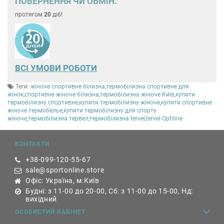
ПОВЕРНЕННЯ ЧИ ОБМІН:
протягом
20
діб!
ВСІ УМОВИ РОБОТИ
Теги:
жіноче спортивне білизна
,
термобілизна спортивне для
жінок
,
спортивне жіноче білизна
,
термобілизна жіноче Київ
,
купити
термобілизну спортивне
,
купити термобілизну жіноче
,
купити спортивне
жіноче термобелье
,
купити термобілизну для спорту
жіноче
,
термобілизна тервел
,
термобілизна tervel
,
tervel Optiline
КОНТАКТИ
+38-099-120-55-67
sale@sportonline.store
Офіс: Україна, м.Київ
Будні: з 11-00 до 20-00, Сб: з 11-00 до 15-00, Нд:
вихідний
ОСОБИСТИЙ КАБІНЕТ