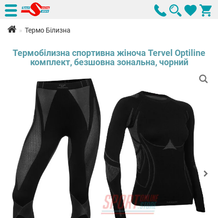
Термо Білизна
Термобілизна спортивна жіноча Tervel Optiline
комплект, безшовна зональна, чорний