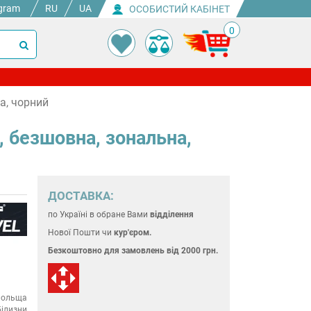
gram
RU
UA
ОСОБИСТИЙ КАБІНЕТ
0
а, чорний
, безшовна, зональна,
ДОСТАВКА:
по Україні
в обране Вами
відділення
Нової Пошти чи
кур'єром.
Безкоштовно для замовлень
від 2000 грн.
ольща
ілизни