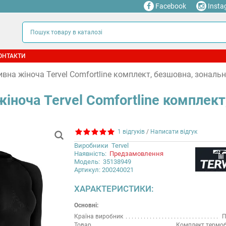
Facebook
Insta
ОНТАКТИ
вна жіноча Tervel Comfortline комплект, безшовна, зональн
іноча Tervel Comfortline комплект
1 відгуків
/
Написати відгук
Виробники
Tervel
Наявність:
Предзамовлення
Модель:
35138949
Артикул: 200240021
ХАРАКТЕРИСТИКИ:
Основні:
Країна виробник
П
Товар
Комплект термоб