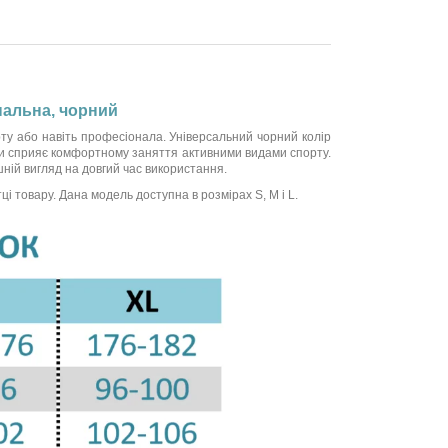
ональна, чорний
ту або навіть професіонала. Універсальний чорний колір
 зони сприяє комфортному заняття активними видами спорту.
шній вигляд на довгий час використання.
ці товару. Дана модель доступна в розмірах S, M і L.