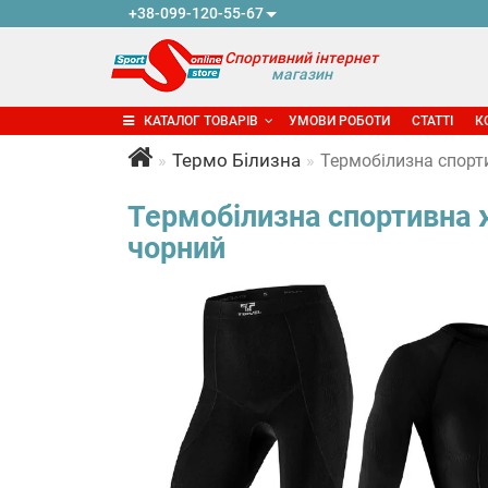
+38-099-120-55-67
Спортивний інтернет
магазин
КАТАЛОГ ТОВАРІВ
УМОВИ РОБОТИ
СТАТТІ
К
Термо Білизна
Термобілизна спорти
Термобілизна спортивна ж
чорний