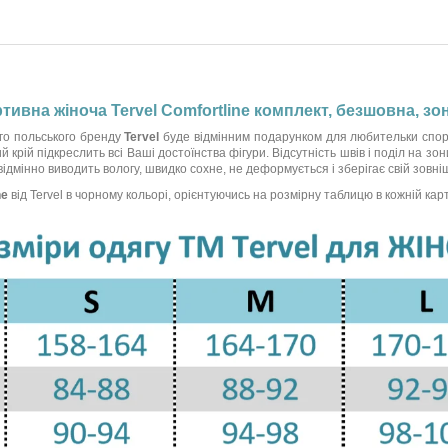
ртивна жіноча Tervel Comfortline комплект, безшовна, з
го польського бренду
Tervel
буде відмінним подарунком для любительки спор
й крій підкреслить всі Ваші достоїнства фігури. Відсутність швів і поділ на
ідмінно виводить вологу, швидко сохне, не деформується і зберігає свій зовні
ne
від Tervel в чорному кольорі, орієнтуючись на розмірну таблицю в кожній карт