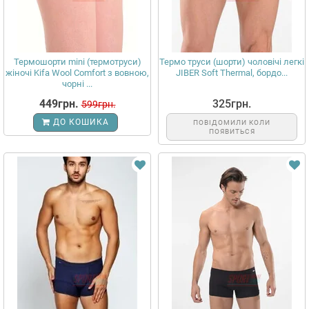
Термошорти mini (термотруси)
Термо труси (шорти) чоловічі легкі
жіночі Kifa Wool Comfort з вовною,
JIBER Soft Thermal, бордо...
чорні ...
449грн.
325грн.
599грн.
ДО КОШИКА
ПОВІДОМИЛИ КОЛИ
ПОЯВИТЬСЯ