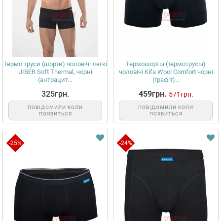
Термо труси (шорти) чоловічі легкі
Термошорты (термотрусы)
JIBER Soft Thermal, чорні
чоловічі Kifa Wool Comfort чорні
(антрацит...
(графіт)...
325грн.
459грн.
571грн.
ПОВІДОМИЛИ КОЛИ
ПОВІДОМИЛИ КОЛИ
ПОЯВИТЬСЯ
ПОЯВИТЬСЯ
-25%
-24%