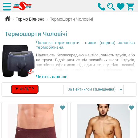
Термо Білизна
Термошорти Чоловічі
Термошорти Чоловічі
Чоловічі термошорти - нижня (спідня) чоловіча
термобілизна
Надягають безпосередньо на тіло, замість трусів, або
на труси. Відрізняються від звичайних шорт і трусів,
здатністю ефективно відводити вологу тіла назовні,
добре зберігати тепло, не перегріваючи тіло.
Термошорти чоловічі, зазвичай виробляються з
Читать дальше
синтетичних матеріалів. Іноді, з додаванням
натуральних компонентів (до 30-60%). Спортивні
ФІЛЬТР
чоловічі термошорти завжди містять більше синтетики,
ніж термошорти повсякденні. При цьому, повсякденні
термошорти для чоловіків тепліше, при одній товщині
тканини. Довгі чоловічі термошорти відмінно підійдуть
для активного відпочинку і поїздки на роботу,
знаходження в офісі.