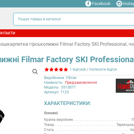
Facebook
Insta
ОНТАКТИ
ошкарпетки гірськолижні Filmar Factory SKI Professional, 
жні Filmar Factory SKI Profession
1 відгуків
/
Написати відгук
Виробники
Filmar
Наявність:
Предзамовлення
Модель:
3513877
Артикул: 7123
ХАРАКТЕРИСТИКИ:
Основні:
Країна виробник
П
Товар
Термошка
Стать
Чо