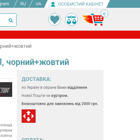
gram
RU
UA
ОСОБИСТИЙ КАБІНЕТ
0
чорний+жовтий
al, чорний+жовтий
ДОСТАВКА:
по Україні
в обране Вами
відділення
Нової Пошти чи
кур'єром.
Безкоштовно для замовлень
від 2000 грн.
ольща
рперки
ловіча
ОПЛАТА: