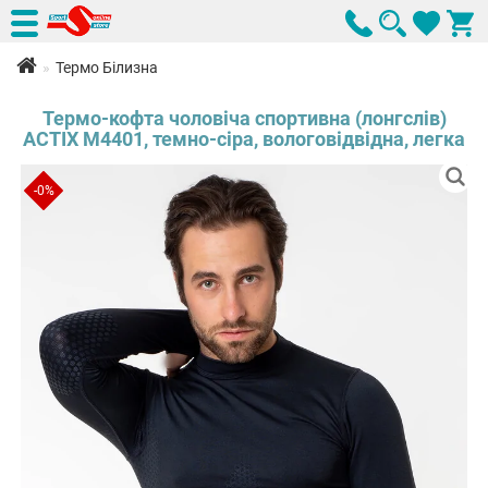
Термо Білизна
Термо-кофта чоловіча спортивна (лонгслів)
ACTIX М4401, темно-сіра, вологовідвідна, легка
-0%