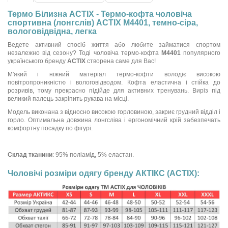
Термо Білизна ACTIX - Термо-кофта чоловіча
спортивна (лонгслів) ACTIX М4401, темно-сіра,
вологовідвідна, легка
Ведете активний спосіб життя або любите займатися спортом
незалежно від сезону? Тоді чоловіча термо-кофта
М4401
популярного
українського бренду
ACTIX
створена саме для Вас!
М'який і ніжний матеріал термо-кофти володіє високою
повітропроникністю і вологовідводом. Кофта еластична і стійка до
розривів, тому прекрасно підійде для активних тренувань. Виріз під
великий палець закріпить рукава на місці.
Модель виконана з відносно високою горловиною, закриє грудний відділ і
горло. Оптимальна довжина лонгсліва і ергономічний крій забезпечать
комфортну посадку по фігурі.
Склад тканини
: 95% поліамід, 5% еластан.
Чоловічі розміри одягу бренду АКТІКС (ACTIX):