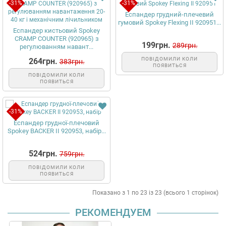
-31%
-31%
Еспандер грудний-плечевий
гумовий Spokey Flexing II 920951...
Еспандер кистьовий Spokey
CRAMP COUNTER (920965) з
199грн.
289грн.
регулюванням навант...
ПОВІДОМИЛИ КОЛИ
264грн.
383грн.
ПОЯВИТЬСЯ
ПОВІДОМИЛИ КОЛИ
ПОЯВИТЬСЯ
-31%
Еспандер грудної-плечовий
Spokey BACKER II 920953, набір...
524грн.
759грн.
ПОВІДОМИЛИ КОЛИ
ПОЯВИТЬСЯ
Показано з 1 по 23 із 23 (всього 1 сторінок)
РЕКОМЕНДУЕМ