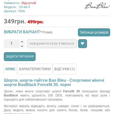
Наявність:
Відсутній
Модель:
18146-3
Артикул: 7026
349грн.
499грн.
ВИБРАТИ ВАРІАНТ
Таблиця розмірів
Розмір
ПОВІДОМИТИ КОЛИ З’ЯВИТЬСЯ
ЗАДАТИ ПИТАННЯ
ОПИС
ХАРАКТЕРИСТИКИ
ВІДГУКИ (1)
Шорти, шорти-тайтси Bas Bleu - Спортивні жіночі
шорти BasBlack Forcefit 30, чорні
Зручні, ніжні жіночі спортивні шорти
Forcefit 30
польського бренду
BasBlack
мають щільність 200 DEN, повторюють всі ваші рухи і
підходять для найактивніших тренувань.
Матеріал виробу відводить вологу, швидко сохне і не деформується.
Дану модель можна носити для занять йогою, бігом, танцями або