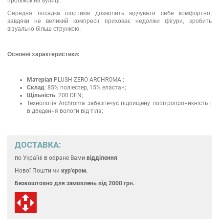
пробіжок на вулиці.
Середня посадка шортиків дозволить відчувати себе комфортно,
завдяки не великий компресії приховає недоліки фігури, зробить
візуально більш стрункою.
Основні характеристики:
Матеріал
PLUSH-ZERO ARCHROMA ;
Склад
: 85% поліестер, 15% еластан;
Щільність
: 200 DEN;
Технологія Archroma забезпечує підвищену повітропроникність і
відведення вологи від тіла;
ДОСТАВКА:
по Україні
в обране Вами
відділення
Нової Пошти чи
кур'єром.
Безкоштовно для замовлень
від 2000 грн.