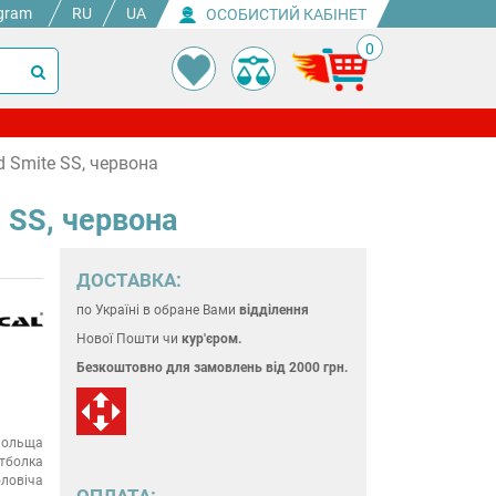
gram
RU
UA
ОСОБИСТИЙ КАБІНЕТ
0
 Smite SS, червона
 SS, червона
ДОСТАВКА:
по Україні
в обране Вами
відділення
Нової Пошти чи
кур'єром.
Безкоштовно для замовлень
від 2000 грн.
ольща
тболка
ловіча
ОПЛАТА: