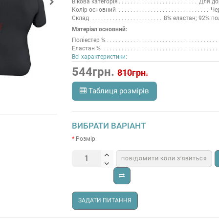
Вікова категорія
Для до
Колір основний
Че
Склад
8% еластан; 92% по
Матеріал основний:
Поліестер %
Еластан %
Всі характеристики:
544грн.
810грн.
Таблиця розмірів
ВИБРАТИ ВАРІАНТ
Розмір
ПОВІДОМИТИ КОЛИ З’ЯВИТЬСЯ
ЗАДАТИ ПИТАННЯ