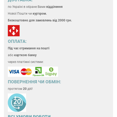
по Україні
в обране Вами
відділення
Нової Пошти чи
кур'єром.
Безкоштовно для замовлень
від 2000 грн.
ОПЛАТА:
Під час отримання на пошті
або
карткою банку
через платіжні системи:
ПОВЕРНЕННЯ ЧИ ОБМІН:
протягом
20
діб!
ВСІ УМОВИ РОБОТИ