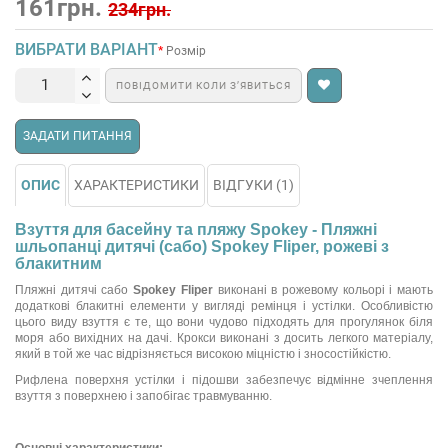
161грн.
234грн.
ВИБРАТИ ВАРІАНТ
Розмір
ПОВІДОМИТИ КОЛИ З’ЯВИТЬСЯ
ЗАДАТИ ПИТАННЯ
ОПИС
ХАРАКТЕРИСТИКИ
ВІДГУКИ (1)
Взуття для басейну та пляжу Spokey - Пляжні
шльопанці дитячі (сабо) Spokey Fliper, рожеві з
блакитним
Пляжні дитячі сабо
Spokey Fliper
виконані в рожевому кольорі і мають
додаткові блакитні елементи у вигляді ремінця і устілки. Особливістю
цього виду взуття є те, що вони чудово підходять для прогулянок біля
моря або вихідних на дачі. Крокси виконані з досить легкого матеріалу,
який в той же час відрізняється високою міцністю і зносостійкістю.
Рифлена поверхня устілки і підошви забезпечує відмінне зчеплення
взуття з поверхнею і запобігає травмуванню.
Основні характеристики: