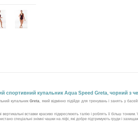
ний спортивний купальник Aqua Speed Greta, чорний з 
льний купальник
Greta
, який відмінно підійде для тренувань і занять у басе
вертикальні вставки красиво підкреслюють талію і роблять її більш тонким. 
стано спеціальні знімні чашки на ліфі, які добре підтримують груди і захища