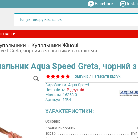
Facebook
Insta
ОНТАКТИ
Купальники
Купальники Жіночі
eed Greta, чорний з червоними вставками
пальник Aqua Speed Greta, чорний 
1 відгуків
/
Написати відгук
Виробники
Aqua Speed
Наявність:
Відсутній
Модель:
16253-3
Артикул: 5534
ХАРАКТЕРИСТИКИ:
Основні:
Країна виробник
П
Товар
Куп