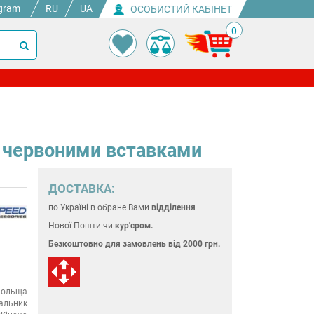
gram
RU
UA
ОСОБИСТИЙ КАБІНЕТ
0
з червоними вставками
ДОСТАВКА:
по Україні
в обране Вами
відділення
Нової Пошти чи
кур'єром.
Безкоштовно для замовлень
від 2000 грн.
ольща
альник