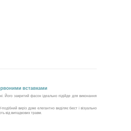
червоними вставками
йні. Його закритий фасон ідеально підійде для виконання
V-подібний виріз дуже елегантно виділяє бюст і візуально
ють від випадкових травм.