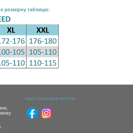
те розмірну таблицю:
НАШІ СОЦІАЛЬНІ МЕРЕЖІ
ни, 
инку 
,