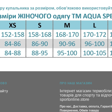
ру купальника за розміром, обов'язково використовуй
КОВО
ПРО НАШ МАГАЗИН
Інтернет магазин термобілиз
сайту
товарів для спорту та відпоч
sportonline.store
Про нас, Доставка, оплата, Гарантії
Повернення, Обмін товару