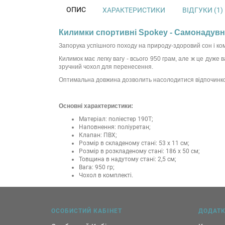
ОПИС
ХАРАКТЕРИСТИКИ
ВІДГУКИ (1)
Килимки спортивні Spokey - Самонадувни
Запорука успішного походу на природу-здоровий сон і ко
Килимок має легку вагу - всього 950 грам, але ж це дуже 
зручний чохол для перенесення.
Оптимальна довжина дозволить насолодитися відпочинком
Основні характеристики:
Матеріал: поліестер 190T;
Наповнення: поліуретан;
Клапан: ПВХ;
Розмір в складеному стані: 53 х 11 см;
Розмір в розкладеному стані: 186 х 50 см;
Товщина в надутому стані: 2,5 см;
Вага: 950 гр;
Чохол в комплекті.
ОСОБИСТИЙ КАБІНЕТ
ДОДАТ