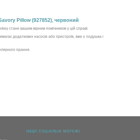
vory Pillow (927852), червоний
key стане вашим вірним помічником у цій справі.
вимагає додаткових насосів або пристроїв, вже є подушка і
улярного прання.
НАШІ СОЦІАЛЬНІ МЕРЕЖІ