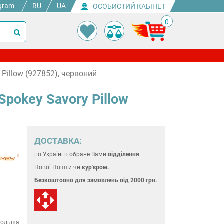
gram
RU
UA
ОСОБИСТИЙ КАБІНЕТ
0
Pillow (927852), червоний
pokey Savory Pillow
ДОСТАВКА:
по Україні
в обране Вами
відділення
Нової Пошти чи
кур'єром.
Безкоштовно для замовлень
від 2000 грн.
ольща