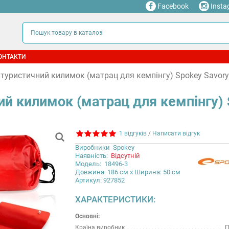
Facebook
Insta
ОНТАКТИ
уристичний килимок (матрац для кемпінгу) Spokey Savory 
й килимок (матрац для кемпінгу) S
1 відгуків
/
Написати відгук
Виробники
Spokey
Наявність:
Відсутній
Модель:
18496-3
Довжина: 186 см x Ширина: 50 см
Артикул: 927852
ХАРАКТЕРИСТИКИ:
Основні:
Країна виробник
П