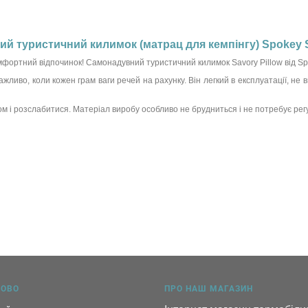
й туристичний килимок (матрац для кемпінгу) Spokey Sa
мфортний відпочинок! Самонадувний туристичний килимок Savory Pillow від Spo
важливо, коли кожен грам ваги речей на рахунку. Він легкий в експлуатації, не 
 і розслабитися. Матеріал виробу особливо не брудниться і не потребує рег
КОВО
ПРО НАШ МАГАЗИН