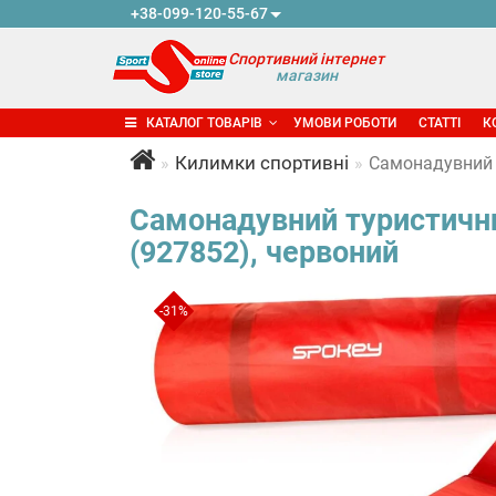
+38-099-120-55-67
Спортивний інтернет
магазин
КАТАЛОГ ТОВАРІВ
УМОВИ РОБОТИ
СТАТТІ
К
Килимки спортивні
Самонадувний т
Самонадувний туристични
(927852), червоний
-31%