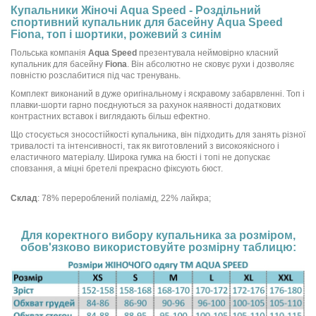
Купальники Жіночі Aqua Speed - Роздільний
спортивний купальник для басейну Aqua Speed
Fiona, топ і шортики, рожевий з синім
Польська компанія
Aqua Speed
презентувала неймовірно класний
купальник для басейну
Fiona
. Він абсолютно не сковує рухи і дозволяє
повністю розслабитися під час тренувань.
Комплект виконаний в дуже оригінальному і яскравому забарвленні. Топ і
плавки-шорти гарно поєднуються за рахунок наявності додаткових
контрастних вставок і виглядають більш ефектно.
Що стосується зносостійкості купальника, він підходить для занять різної
тривалості та інтенсивності, так як виготовлений з високоякісного і
еластичного матеріалу. Широка гумка на бюсті і топі не допускає
сповзання, а міцні бретелі прекрасно фіксують бюст.
Склад
: 78% перероблений поліамід, 22% лайкра;
Для коректного вибору купальника за розміром,
обов'язково використовуйте розмірну таблицю: