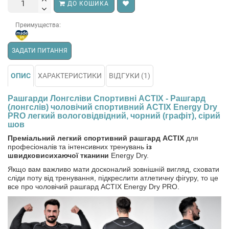
ДО КОШИКА
Преимущества:
ЗАДАТИ ПИТАННЯ
ОПИС
ХАРАКТЕРИСТИКИ
ВІДГУКИ (1)
Рашгарди Лонгсліви Спортивні ACTIX - Рашгард
(лонгслів) чоловічий спортивний ACTIX Energy Dry
PRO легкий вологовідвідний, чорний (графіт), сірий
шов
Преміальний легкий спортивний рашгард ACTIX
для
професіоналів та інтенсивних тренувань
із
швидковисихаючої тканини
Energy Dry.
Якщо вам важливо мати досконалий зовнішній вигляд, сховати
сліди поту від тренування, підкреслити атлетичну фігуру, то це
все про чоловічий рашгард ACTIX Energy Dry PRO.