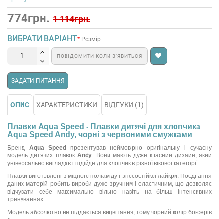
774грн.
1 114грн.
ВИБРАТИ ВАРІАНТ
Розмір
ПОВІДОМИТИ КОЛИ З’ЯВИТЬСЯ
ЗАДАТИ ПИТАННЯ
ОПИС
ХАРАКТЕРИСТИКИ
ВІДГУКИ (1)
Плавки Aqua Speed - Плавки дитячі для хлопчика
Aqua Speed Andy, чорні з червоними смужками
Бренд
Aqua Speed
презентував неймовірно оригінальну і сучасну
модель дитячих плавок
Andy
. Вони мають дуже класний дизайн, який
універсально виглядає і підійде для хлопчиків різної вікової категорії.
Плавки виготовлені з міцного поліаміду і зносостійкої лайкри. Поєднання
даних матерій робить вироби дуже зручним і еластичним, що дозволяє
відчувати себе максимально вільно навіть на більш інтенсивних
тренуваннях.
Модель абсолютно не піддається вицвітання, тому чорний колір боксерів