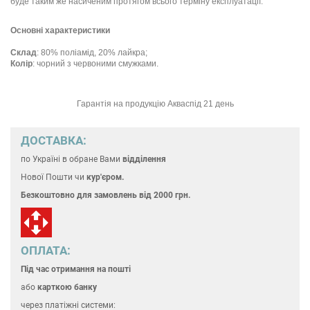
буде таким же насиченим протягом всього терміну експлуатації.
Основні характеристики
Склад
: 80% поліамід, 20% лайкра;
Колір
: чорний з червоними смужками.
Гарантія на продукцію Акваспід 21 день
ДОСТАВКА:
по Україні
в обране Вами
відділення
Нової Пошти чи
кур'єром.
Безкоштовно для замовлень
від 2000 грн.
ОПЛАТА:
Під час отримання на пошті
або
карткою банку
через платіжні системи: