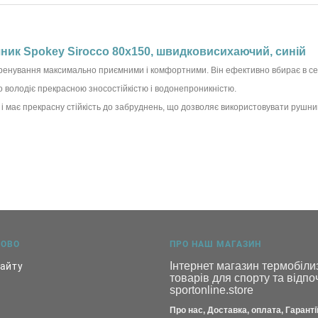
ик Spokey Sirocco 80х150, швидковисихаючий, синій
ренування максимально приємними і комфортними. Він ефективно вбирає в себ
о володіє прекрасною зносостійкістю і водонепроникністю.
 має прекрасну стійкість до забруднень, що дозволяє використовувати рушник в 
КОВО
ПРО НАШ МАГАЗИН
Інтернет магазин термобілиз
сайту
товарів для спорту та відпоч
sportonline.store
Про нас, Доставка, оплата, Гарантії