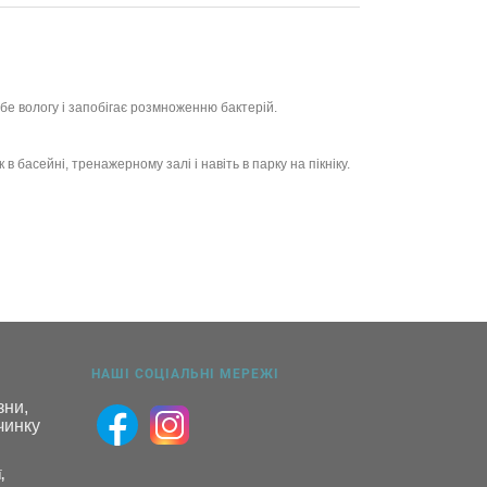
е вологу і запобігає розмноженню бактерій.
басейні, тренажерному залі і навіть в парку на пікніку.
НАШІ СОЦІАЛЬНІ МЕРЕЖІ
ни, 
инку 
,