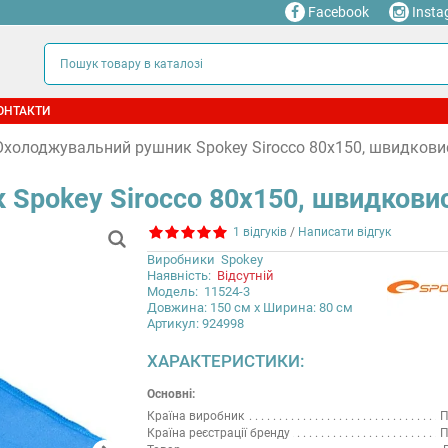
Facebook
Insta
ОНТАКТИ
Охолоджувальний рушник Spokey Sirocco 80х150, швидкови
Spokey Sirocco 80х150, швидковис
1 відгуків
/
Написати відгук
Виробники
Spokey
Наявність:
Відсутній
Модель:
11524-3
Довжина: 150 см x Ширина: 80 см
Артикул: 924998
ХАРАКТЕРИСТИКИ:
Основні:
Країна виробник
П
Країна реєстрації бренду
П