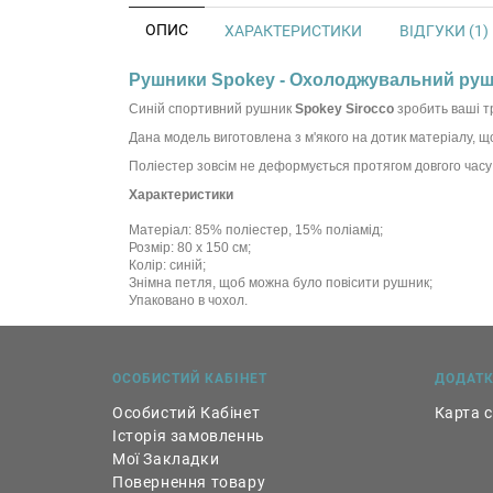
ОПИС
ХАРАКТЕРИСТИКИ
ВІДГУКИ (1)
Рушники Spokey - Охолоджувальний рушн
Синій спортивний рушник
Spokey Sirocco
зробить ваші т
Дана модель виготовлена з м'якого на дотик матеріалу, щ
Поліестер зовсім не деформується протягом довгого часу і
Характеристики
Матеріал: 85% поліестер, 15% поліамід;
Розмір: 80 х 150 см;
Колір: синій;
Знімна петля, щоб можна було повісити рушник;
Упаковано в чохол.
ОСОБИСТИЙ КАБІНЕТ
ДОДАТ
Особистий Кабінет
Карта 
Історія замовленнь
Мої Закладки
Повернення товару