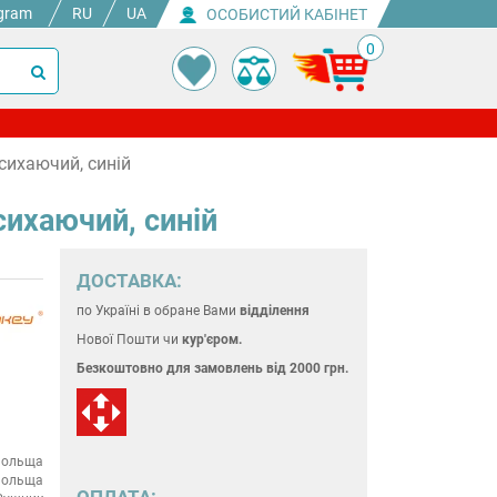
gram
RU
UA
ОСОБИСТИЙ КАБІНЕТ
0
сихаючий, синій
ихаючий, синій
ДОСТАВКА:
по Україні
в обране Вами
відділення
Нової Пошти чи
кур'єром.
Безкоштовно для замовлень
від 2000 грн.
ольща
ольща
ОПЛАТА: