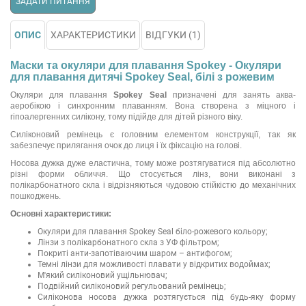
ЗАДАТИ ПИТАННЯ
ОПИС
ХАРАКТЕРИСТИКИ
ВІДГУКИ (1)
Маски та окуляри для плавання Spokey - Окуляри
для плавання дитячі Spokey Seal, білі з рожевим
Окуляри для плавання
Spokey Seal
призначені для занять аква-
аеробікою і синхронним плаванням. Вона створена з міцного і
гіпоалергенних силікону, тому підійде для дітей різного віку.
Силіконовий ремінець є головним елементом конструкції, так як
забезпечує прилягання очок до лиця і їх фіксацію на голові.
Носова дужка дуже еластична, тому може розтягуватися під абсолютно
різні форми обличчя. Що стосується лінз, вони виконані з
полікарбонатного скла і відрізняються чудовою стійкістю до механічних
пошкоджень.
Основні характеристики:
Окуляри для плавання Spokey Seal біло-рожевого кольору;
Лінзи з полікарбонатного скла з УФ фільтром;
Покриті анти-запотіваючим шаром – антифогом;
Темні лінзи для можливості плавати у відкритих водоймах;
М'який силіконовий ущільнювач;
Подвійний силіконовий регульований ремінець;
Силіконова носова дужка розтягується під будь-яку форму