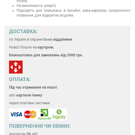
особи;
Не викликають алергії;
Підходять для тренувань в басейні, аква-аеробіки, синхронного
плавання, для відкритих водойм.
ДОСТАВКА:
по Україні
в обране Вами
відділення
Нової Пошти чи
кур'єром.
Безкоштовно для замовлень
від 2000 грн.
ОПЛАТА:
Під час отримання на пошті
або
карткою банку
через платіжні системи:
ПОВЕРНЕННЯ ЧИ ОБМІН:
протягом
20
діб!