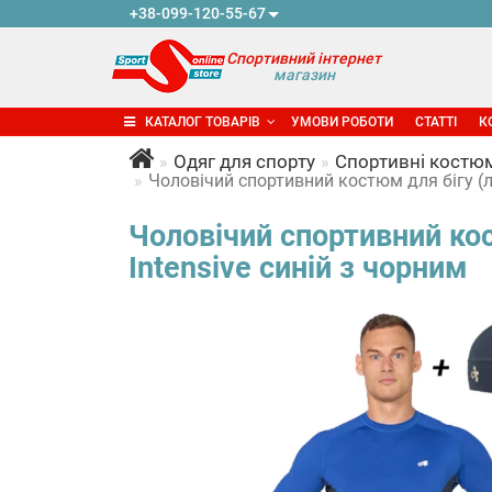
+38-099-120-55-67
Спортивний інтернет
магазин
КАТАЛОГ ТОВАРІВ
УМОВИ РОБОТИ
СТАТТІ
К
Одяг для спорту
Спортивні костю
Чоловічий спортивний костюм для бігу (ло
Чоловічий спортивний кос
Intensive синій з чорним