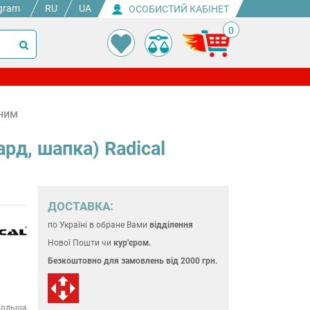
gram
RU
UA
ОСОБИСТИЙ КАБІНЕТ
0
рним
рд, шапка) Radical
ДОСТАВКА:
по Україні
в обране Вами
відділення
Нової Пошти чи
кур'єром.
Безкоштовно для замовлень
від 2000 грн.
ольща