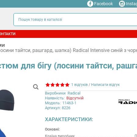
Facebook
Insta
ОНТАКТИ
ми
сини тайтси, рашгард, шапка) Radical Intensive синій з чо
тюм для бігу (лосини тайтси, рашга
1 відгуків
/
Написати відгук
Виробники
Radical
Наявність:
Відсутній
Модель:
11463-1
Артикул: 8226
ХАРАКТЕРИСТИКИ:
Основні:
Країна виробник
П