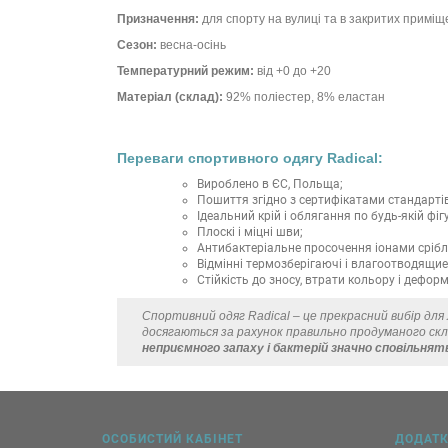
Призначення:
для спорту на вулиці та в закритих примі
Сезон:
весна-осінь
Температурний режим:
від +0 до +20
Матеріал (склад):
92% поліестер, 8% еластан
Переваги спортивного одягу Radical:
Вироблено в ЄС, Польща;
Пошиття згідно з сертифікатами стандартів
Ідеальний крій і облягання по будь-якій фігу
Плоскі і міцні шви;
Антибактеріальне просочення іонами срібл
Відмінні термозберігаючі і влагоотводящие 
Стійкість до зносу, втрати кольору і деформ
Спортивний одяг Radical – це прекрасний вибір дл
досягаються за рахунок правильно продуманого ск
неприємного запаху і бактерій значно сповільнят
ОСОБИСТИЙ КАБІНЕТ
ДОДАТ