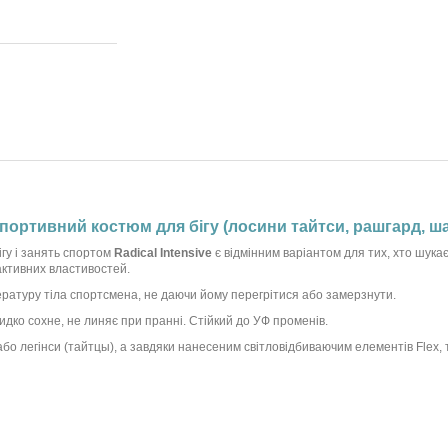
портивний костюм для бігу (лосини тайтси, рашгард, шап
гу і занять спортом
Radical Intensive
є відмінним варіантом для тих, хто шукає
активних властивостей.
ературу тіла спортсмена, не даючи йому перегрітися або замерзнути.
идко сохне, не линяє при пранні. Стійкий до УФ променів.
о легінси (тайтцы), а завдяки нанесеним світловідбиваючим елементів Flex, те