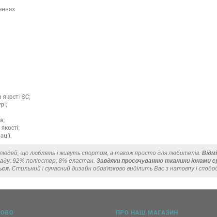
щеннях
 якості ЄС;
рі;
а;
якості;
ації.
я людей, що люблять і живуть спортом, а також просто для любителів.
Відм
ладу: 92% поліестер, 8% еластан.
Завдяки просочуванню тканини іонами сріб
ься.
Стильний і сучасний дизайн обов'язково виділить Вас з натовпу і сподо
КОВО
ПРО НАШ МАГАЗИН