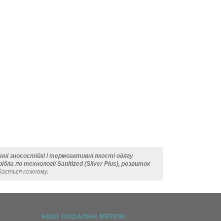
інні зносостійкі і термоактивні якості одягу
ла по технології Sanitized (Silver Plus), розвиток
бається кожному.
НАШІ СОЦІАЛЬНІ МЕРЕЖІ