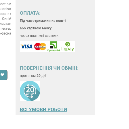
костюм
ловіча
ОПЛАТА:
рослих
Синій
Під час отримання на пошті
еластан
або
карткою банку
ліестер
ь-весна
через платіжні системи:
ПОВЕРНЕННЯ ЧИ ОБМІН:
протягом
20
діб!
ВСІ УМОВИ РОБОТИ