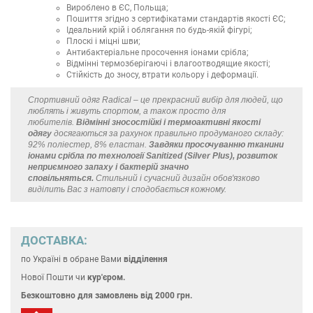
Вироблено в ЄС, Польща;
Пошиття згідно з сертифікатами стандартів якості ЄС;
Ідеальний крій і облягання по будь-якій фігурі;
Плоскі і міцні шви;
Антибактеріальне просочення іонами срібла;
Відмінні термозберігаючі і влагоотводящие якості;
Стійкість до зносу, втрати кольору і деформації.
Спортивний одяг Radical – це прекрасний вибір для людей, що
люблять і живуть спортом, а також просто для
любителів.
Відмінні зносостійкі і термоактивні якості
одягу
досягаються за рахунок правильно продуманого складу:
92% поліестер, 8% еластан.
Завдяки просочуванню тканини
іонами срібла по технології Sanitized (Silver Plus), розвиток
неприємного запаху і бактерій значно
сповільняться.
Стильний і сучасний дизайн обов'язково
виділить Вас з натовпу і сподобається кожному.
ДОСТАВКА:
по Україні
в обране Вами
відділення
Нової Пошти чи
кур'єром.
Безкоштовно для замовлень
від 2000 грн.