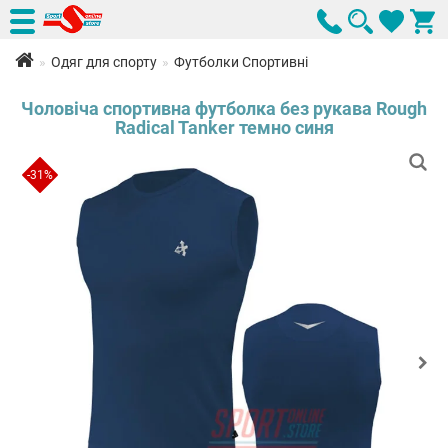
Одяг для спорту
Футболки Спортивні
Чоловіча спортивна футболка без рукава Rough
Radical Tanker темно синя
-31%