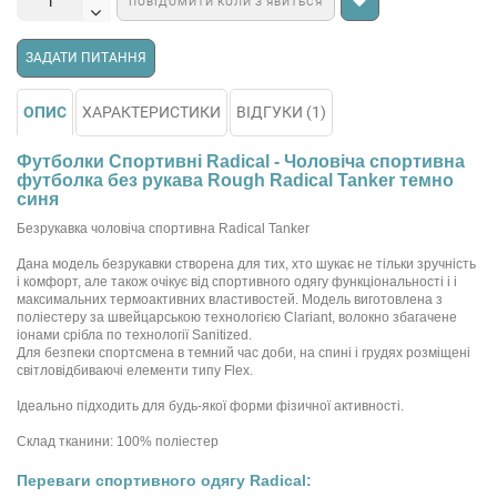
ПОВІДОМИТИ КОЛИ З’ЯВИТЬСЯ
ЗАДАТИ ПИТАННЯ
ОПИС
ХАРАКТЕРИСТИКИ
ВІДГУКИ (1)
Футболки Спортивні Radical - Чоловіча спортивна
футболка без рукава Rough Radical Tanker темно
синя
Безрукавка чоловіча спортивна Radical Tanker
Дана модель безрукавки створена для тих, хто шукає не тільки зручність
і комфорт, але також очікує від спортивного одягу функціональності і і
максимальних термоактивних властивостей. Модель виготовлена з
поліестеру за швейцарською технологією Clariant, волокно збагачене
іонами срібла по технології Sanitized.
Для безпеки спортсмена в темний час доби, на спині і грудях розміщені
світловідбиваючі елементи типу Flex.
Ідеально підходить для будь-якої форми фізичної активності.
Склад тканини: 100% поліестер
Переваги спортивного одягу Radical: