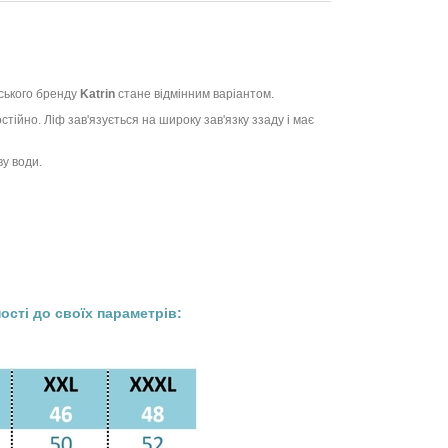
ського бренду
Katrin
стане відмінним варіантом.
тійно. Ліф зав'язується на широку зав'язку ззаду і має
ву води.
сті до своїх параметрів: