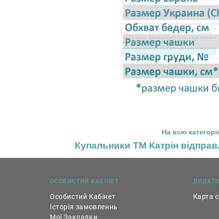
На всю категор
Купальники ТМ Катрін відправ
ОСОБИСТИЙ КАБІНЕТ
ДОДАТ
Особистий Кабінет
Карта 
Історія замовленнь
Мої Закладки