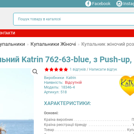
Facebook
Insta
ОНТАКТИ
Купальники
Купальники Жіночі
Купальник жіночий розді
ний Katrin 762-63-blue, з Push-up,
1 відгуків
/
Написати відгук
Виробники
Katrin
Наявність:
Відсутній
Модель:
18346-4
Артикул: 518
ХАРАКТЕРИСТИКИ:
Основні:
Країна виробник
П
Країна реєстрації бренду
Товар
Куп