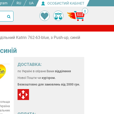
gram
RU
UA
ОСОБИСТИЙ КАБІНЕТ
0
льний Katrin 762-63-blue, з Push-up, синій
 синій
ДОСТАВКА:
по Україні
в обране Вами
відділення
Нової Пошти чи
кур'єром.
Безкоштовно для замовлень
від 2000 грн.
ольща
Україна
альник
ОПЛАТА: