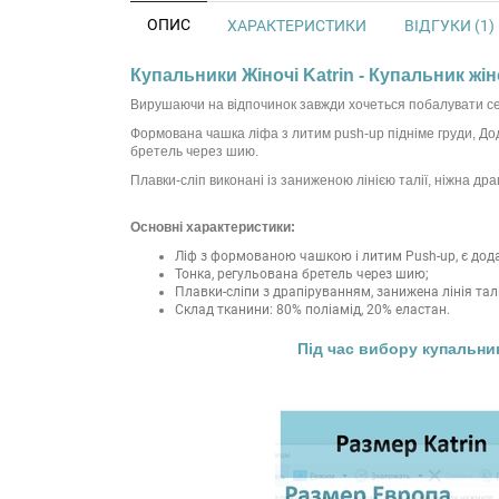
ОПИС
ХАРАКТЕРИСТИКИ
ВІДГУКИ (1)
Купальники Жіночі Katrin - Купальник жіно
Вирушаючи на відпочинок завжди хочеться побалувати се
Формована чашка ліфа з литим push-up підніме груди, Дода
бретель через шию.
Плавки-сліп виконані із заниженою лінією талії, ніжна дра
Основні характеристики:
Ліф з формованою чашкою і литим Push-up, є додат
Тонка, регульована бретель через шию;
Плавки-сліпи з драпіруванням, занижена лінія талі
Склад тканини: 80% поліамід, 20% еластан.
Під час вибору купальни