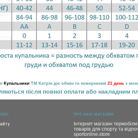
ію
Купальники
ТМ Катрін діє обмін та повернення
21 день
з мом
ляються після повної оплати або накладним 
КОВО
ПРО НАШ МАГАЗИН
Інтернет магазин термобілиз
сайту
товарів для спорту та відпоч
sportonline.store