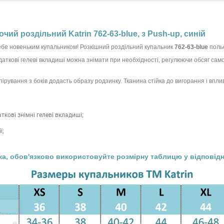
чий роздільний Katrin 762-63-blue, з Push-up, синій
бе новеньким купальником! Розкішний роздільний купальник
762-63-blue
поль
ткові гелеві вкладиші можна знімати при необхідності, регулюючи обсяг самос
пірування з боків додасть образу родзинку. Тканина стійка до вигорання і впли
кові знімні гелеві вкладиші;
ї;
ка, обов'язково використовуйте розмірну таблицю у відповідно