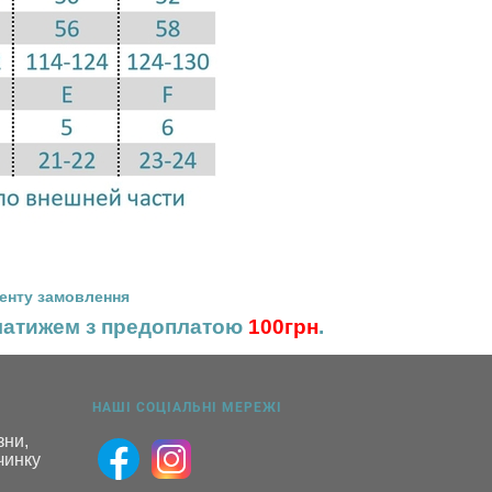
енту замовлення
платижем з предоплатою
100грн
.
НАШІ СОЦІАЛЬНІ МЕРЕЖІ
ни, 
инку 