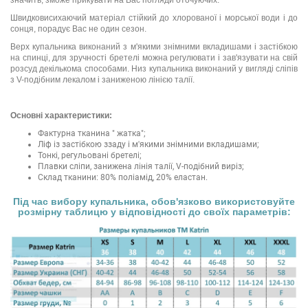
Швидковисихаючий матеріал стійкий до хлорованої і морської води і до
сонця, порадує Вас не один сезон.
Верх купальника виконаний з м'якими знімними вкладишами і застібкою
на спинці, для зручності бретелі можна регулювати і зав'язувати на свій
розсуд декількома способами. Низ купальника виконаний у вигляді сліпів
з V-подібним лекалом і заниженою лінією талії.
Основні характеристики:
Фактурна тканина " жатка";
Ліф із застібкою ззаду і м'якими знімними вкладишами;
Тонкі, регульовані бретелі;
Плавки сліпи, занижена лінія талії, V-подібний виріз;
Склад тканини: 80% поліамід, 20% еластан.
Під час вибору купальника, обов'язково використовуйте
розмірну таблицю у відповідності до своїх параметрів: