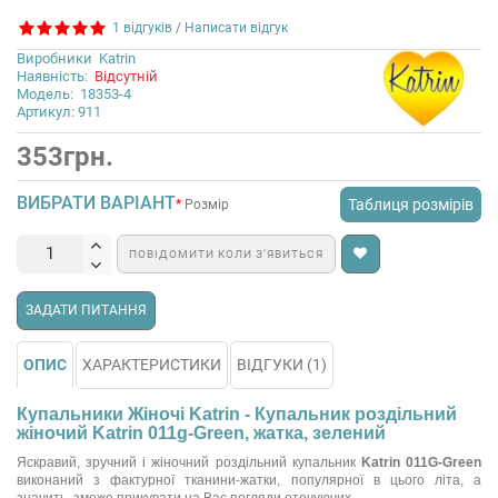
1 відгуків
/
Написати відгук
Виробники
Katrin
Наявність:
Відсутній
Модель:
18353-4
Артикул: 911
353грн.
ВИБРАТИ ВАРІАНТ
Таблиця розмірів
Розмір
ПОВІДОМИТИ КОЛИ З’ЯВИТЬСЯ
ЗАДАТИ ПИТАННЯ
ОПИС
ХАРАКТЕРИСТИКИ
ВІДГУКИ (1)
Купальники Жіночі Katrin - Купальник роздільний
жіночий Katrin 011g-Green, жатка, зелений
Яскравий, зручний і жіночний роздільний купальник
Katrin 011G-Green
виконаний з фактурної тканини-жатки, популярної в цього літа, а
значить, зможе прикувати на Вас погляди оточуючих.