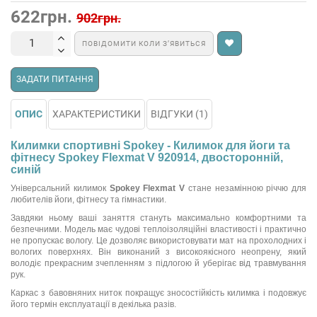
622грн.
902грн.
ПОВІДОМИТИ КОЛИ З’ЯВИТЬСЯ
ЗАДАТИ ПИТАННЯ
ОПИС
ХАРАКТЕРИСТИКИ
ВІДГУКИ (1)
Килимки спортивні Spokey - Килимок для йоги та
фітнесу Spokey Flexmat V 920914, двосторонній,
синій
Універсальний килимок
Spokey Flexmat V
стане незамінною річчю для
любителів йоги, фітнесу та гімнастики.
Завдяки ньому ваші заняття стануть максимально комфортними та
безпечними. Модель має чудові теплоізоляційні властивості і практично
не пропускає вологу. Це дозволяє використовувати мат на прохолодних і
вологих поверхнях. Він виконаний з високоякісного неопрену, який
володіє прекрасним зчепленням з підлогою й уберігає від травмування
рук.
Каркас з бавовняних ниток покращує зносостійкість килимка і подовжує
його термін експлуатації в декілька разів.