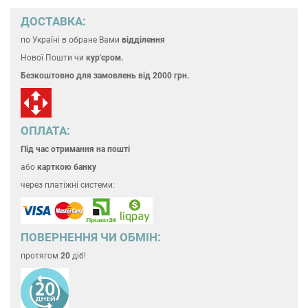
ДОСТАВКА:
по Україні
в обране Вами
відділення
Нової Пошти чи
кур'єром.
Безкоштовно для замовлень
від 2000 грн.
ОПЛАТА:
Під час отримання на пошті
або
карткою банку
через платіжні системи:
ПОВЕРНЕННЯ ЧИ ОБМІН:
протягом
20
діб!