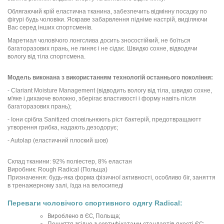
Облягаючий крій еластична тканина, забезпечить відмінну посадку по
фігурі будь чоловіки. Яскраве забарвлення підніме настрій, виділяючи
Вас серед інших спортсменів.
Маретиал чоловічого лонгслива досить зносостійкий, не боїться
багаторазових прань, не линяє і не сідає. Швидко сохне, відводячи
вологу від тіла спортсмена.
Модель виконана з використанням технологій останнього покоління:
- Clariant Moisture Management (відводить вологу від тіла, швидко сохне,
м'яке і дихаюче волокно, зберігає властивості і форму навіть після
багаторазових прань);
- Іони срібла Sanitized сповільнюють ріст бактерій, предотвращаютт
утворення грибка, надають дезодорує;
- Autolap (еластичний плоский шов)
Склад тканини: 92% поліестер, 8% еластан
Виробник: Rough Radical (Польща)
Призначення: будь-яка форма фізичної активності, особливо біг, заняття
в тренажерному залі, їзда на велосипеді
Переваги чоловічого спортивного одягу Radical:
Вироблено в ЄС, Польща;
Пошиття згідно з сертифікатами стандартів якості ЄС;