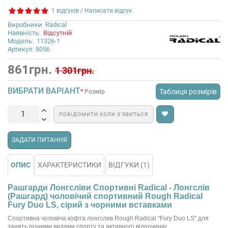
1 відгуків
/
Написати відгук
Виробники
Radical
Наявність:
Відсутній
Модель:
11326-1
Артикул: 8056
861грн.
1 301грн.
ВИБРАТИ ВАРІАНТ
Таблиця розмірів
Розмір
ПОВІДОМИТИ КОЛИ З’ЯВИТЬСЯ
ЗАДАТИ ПИТАННЯ
ОПИС
ХАРАКТЕРИСТИКИ
ВІДГУКИ (1)
Рашгарди Лонгсліви Спортивні Radical - Лонгслів
(Рашгард) чоловічий спортивний Rough Radical
Fury Duo LS, сірий з чорними вставками
Спортивна чоловіча кофта лонгслив Rough Radical "Fury Duo LS" для
занять різними видами спорту та активного відпочинку.