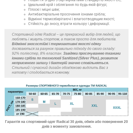
Ідеальний крій і облягання по будь-якій фігурі;
Плоскі і міцні шви;
Антибактеріальне просочення іонами срібла;
Відмінні термозберігаючі і влагоотводящие якості;
Стійкість до зносу, втрати кольору і деформації.
Спортивний одяг Radical – це прекрасний вибір для людей, що
люблять і живуть спортом, а також просто для любителів.
Відмінні зносостійкі і термоактивні якості одягу
досягаються за рахунок правильно підходу до свого складу:
92% поліестер, 8% еластан.
Завдяки просочуванню тканини
іонами срібла по технології Sanitized (Silver Plus), розвиток
неприємного запаху і бактерій значно сповільняться.
Стильний і сучасний дизайн обов'язково виділить Вас з
натовпу і сподобається кожному.
Гарантія на спортивний одяг Radical 30 днів, обмін або повернення 20
днів з моменту замовлення.