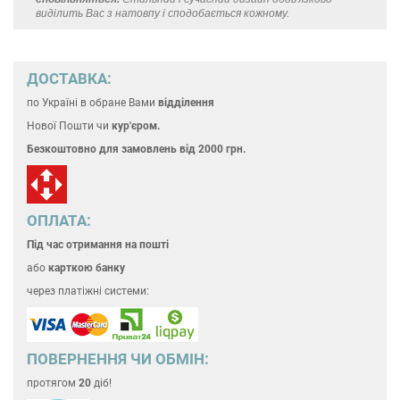
виділить Вас з натовпу і сподобається кожному.
ДОСТАВКА:
по Україні
в обране Вами
відділення
Нової Пошти чи
кур'єром.
Безкоштовно для замовлень
від 2000 грн.
ОПЛАТА:
Під час отримання на пошті
або
карткою банку
через платіжні системи:
ПОВЕРНЕННЯ ЧИ ОБМІН:
протягом
20
діб!