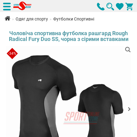
Одяг для спорту
Футболки Спортивні
Чоловіча спортивна футболка рашгард Rough
Radical Fury Duo SS, чорна з сірими вставками
-34%