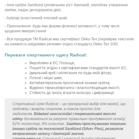
- іони срібла Sanitized (уповільнює ріст бактерій, запобігає утворенню
грибка, надає дезодоруючу дію)
- Autolap (еластичний плоский шов)
- Призначення: будь-яка форма фізичної активності, у тому числі
щоденне використання
- Вся продукція ТМ Radical має сертифікат Oeko-Tex (перевірка текстилю
на наявність шкідливих речовин згідно стандарту Oeko-Tex 100)
Переваги спортивного одягу Radical:
Вироблено в ЄС, Польща;
Пошиття згідно з сертифікатами стандартів якості ЄС;
Ідеальний крій і облягання по будь-якій фігурі;
Плоскі і міцні шви;
Антибактеріальне просочення іонами срібла;
Відмінні термозберігаючі і влагоотводящие якості;
Стійкість до зносу, втрати кольору і деформації.
Спортивний одяг Radical – це прекрасний вибір для людей, що
люблять і живуть спортом, а також просто для
любителів.
Відмінні зносостійкі і термоактивні якості
одягу
досягаються за рахунок правильно продуманого складу:
92% поліестер, 8% еластан.
Завдяки просочуванню тканини
іонами срібла по технології Sanitized (Silver Plus), розвиток
неприємного запаху і бактерій значно
сповільняться.
Стильний і сучасний дизайн обов'язково