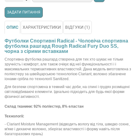
ЗАДАТИ ПИТАННЯ
ОПИС
ХАРАКТЕРИСТИКИ
ВІДГУКИ (1)
Футболки Спортивні Radical - Чоловіча спортивна
футболка рашгард Rough Radical Fury Duo SS,
чорна з сірими вставками
Спортивна футболка рашгард створена для тих хто шукає не тільки
зручність і комфорт, але також очікує від неї функціональності і і
максимальних термоактивних властивостей. Дана модель виготовлена з
поліестеру за швейцарською технологією Clariant, волокно збагачене
іонами срібла по технології Sanitized.
Для безпеки спортсмена в темний час доби, на спині і грудях розміщені
світловідбиваючі елементи. Ідеально підходить для будь-якої форми
фізичної активності.
Склад тканини: 92% поліестер, 8% еластан
Технології:
- Clariant Moisture Management (відводить вологу від тіла, швидко сохне,
м'яке і дихаюче волокно, зберігає властивості і форму навіть після
багаторазових прань)