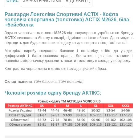
ОПИС
ХАРАКТЕРИСТИКИ
ВІДГУКИ (1)
Рашгарди Лонгсліви Спортивні ACTIX - Кофта
чоловіча спортивна (толстовка) ACTIX М2626, біла
+бейсболка
Зручна чоловіча толстовка
М2626
від популярного українського бренду
ACTIX
виконана в білому кольорі, відмінно освіжає образ. Дана модель
підходить для будь-якого стилю одягу, як для спортивного, так і casual.
Матеріал виробу-поєднання бавовни і поліаміду, стійкі до усадки,
деформації і багаторазових прань. Достатня щільність тканини і
наявність мікроначосу дозволить носити толстовку в холодну пору року.
Контрастна чорна кепка в комплекті складе цікавий образ.
Склад тканини
: 75% бавовна, 25% поліамід;
Чоловічі розміри одягу бренду АКТІКС: