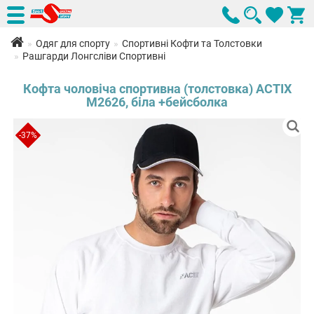
Одяг для спорту
Спортивні Кофти та Толстовки
Рашгарди Лонгсліви Спортивні
Кофта чоловіча спортивна (толстовка) ACTIX
М2626, біла +бейсболка
-37%