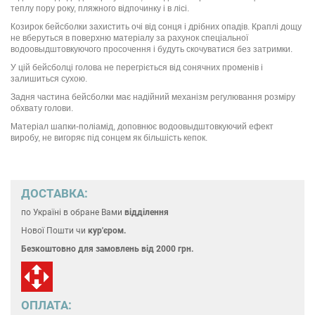
теплу пору року, пляжного відпочинку і в лісі.
Козирок бейсболки захистить очі від сонця і дрібних опадів. Краплі дощу
не вберуться в поверхню матеріалу за рахунок спеціальної
водоовыдштовкуючого просочення і будуть скочуватися без затримки.
У цій бейсболці голова не перегріється від сонячних променів і
залишиться сухою.
Задня частина бейсболки має надійний механізм регулювання розміру
обхвату голови.
Матеріал шапки-поліамід, доповнює водоовыдштовкуючий ефект
виробу, не вигоряє під сонцем як більшість кепок.
ДОСТАВКА:
по Україні
в обране Вами
відділення
Нової Пошти чи
кур'єром.
Безкоштовно для замовлень
від 2000 грн.
ОПЛАТА: