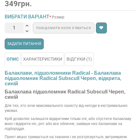
349грн.
ВИБРАТИ ВАРІАНТ
Розмір
ПОВІДОМИТИ КОЛИ З’ЯВИТЬСЯ
ЗАДАТИ ПИТАННЯ
ОПИС
ХАРАКТЕРИСТИКИ
ВІДГУКИ (1)
Балаклави, підшоломники Radical - Балаклава
підшоломник Radical Subscull Череп, відкрита,
синій
Балаклава підшоломник Radical Subscull Череп,
синій
Для тих, хто хоче максимального захисту від негоди в екстримальних
умовах.
Крій дозволяє залишати відкритими тільки очі, або спустити балаклаву
вниз і відкрити ніс, рот або все обличчя, завівши низ балаклави за
підборіддя.
Принт міцно тримається на тканини і не розтріскується, витримуючи