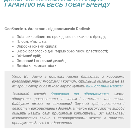
ГАРАНТІЮ НА ВЕСЬ ТОВАР БРЕНДУ
Особливість балаклав - підшоломників Radical:
Якісне виробництво провідного польського бренду;
Плоскі, м'які шви;
Обробка іонами срібла;
Високі вологовивідні і термо зберігаючі властивості;
Обтічний крій;
Яскравий і стильний дизайн;
Легкість і компактність.
Якщо Ви давно в пошуках якісної балаклави з хорошими
вологовивідними якостями і крутим, стильним дизайном не за
всі гроші світу, обов'язково варто купити
підшоломник Radical
.
Зовнішній вигляд
балаклави та підшоломника
зможе
здивувати, розвеселити, а часом і налякати, але точно
байдужим нікого не залишить! Зручний крій, простота і
легкість у використанні і догляді, а також високу якість виробу
оцінять навіть самі прискіпливі користувачі. Всі балаклави
відшиваються згідно з сертифікатами якості, а значить,
прослужать довго і в задоволення.