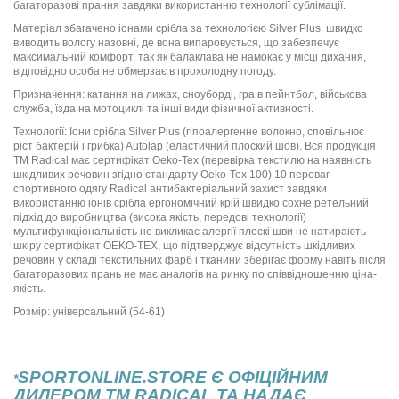
багаторазові прання завдяки використанню технології сублімації.
Матеріал збагачено іонами срібла за технологією Silver Plus, швидко
виводить вологу назовні, де вона випаровується, що забезпечує
максимальний комфорт, так як балаклава не намокає у місці дихання,
відповідно особа не обмерзає в прохолодну погоду.
Призначення: катання на лижах, сноуборді, гра в пейнтбол, військова
служба, їзда на мотоциклі та інші види фізичної активності.
Технології: Іони срібла Silver Plus (гіпоалергенне волокно, сповільнює
ріст бактерій і грибка) Autolap (еластичний плоский шов). Вся продукція
ТМ Radical має сертифікат Oeko-Tex (перевірка текстилю на наявність
шкідливих речовин згідно стандарту Oeko-Tex 100) 10 переваг
спортивного одягу Radical антибактеріальний захист завдяки
використанню іонів срібла ергономічний крій швидко сохне ретельний
підхід до виробництва (висока якість, передові технології)
мультифункціональність не викликає алергії плоскі шви не натирають
шкіру сертифікат OEKO-TEX, що підтверджує відсутність шкідливих
речовин у складі текстильних фарб і тканини зберігає форму навіть після
багаторазових прань не має аналогів на ринку по співвідношенню ціна-
якість.
Розмір: універсальний (54-61)
SPORTONLINE.STORE Є ОФІЦІЙНИМ
*
ДИЛЕРОМ ТМ RADICAL ТА НАДАЄ