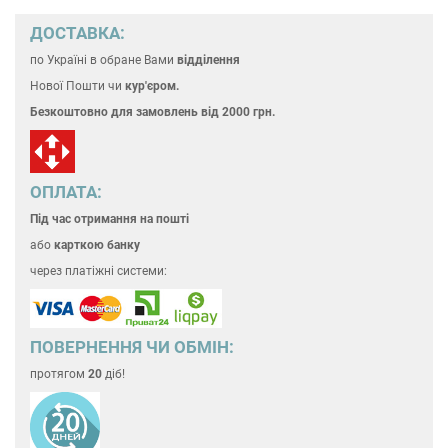
ДОСТАВКА:
по Україні
в обране Вами
відділення
Нової Пошти чи
кур'єром.
Безкоштовно для замовлень
від 2000 грн.
ОПЛАТА:
Під час отримання на пошті
або
карткою банку
через платіжні системи:
ПОВЕРНЕННЯ ЧИ ОБМІН:
протягом
20
діб!