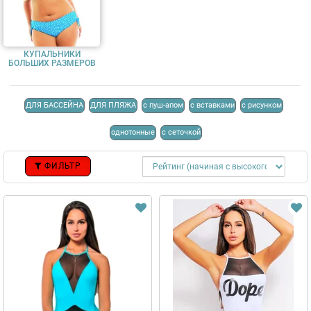
КУПАЛЬНИКИ
БОЛЬШИХ РАЗМЕРОВ
ДЛЯ БАССЕЙНА
ДЛЯ ПЛЯЖА
с пуш-апом
с вставками
с рисунком
однотонные
с сеточкой
ФИЛЬТР