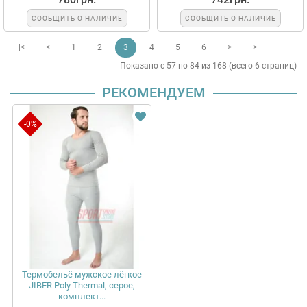
СООБЩИТЬ О НАЛИЧИЕ
СООБЩИТЬ О НАЛИЧИЕ
|<
<
1
2
3
4
5
6
>
>|
Показано с 57 по 84 из 168 (всего 6 страниц)
РЕКОМЕНДУЕМ
-0%
Термобельё мужское лёгкое
JIBER Poly Thermal, серое,
комплект...