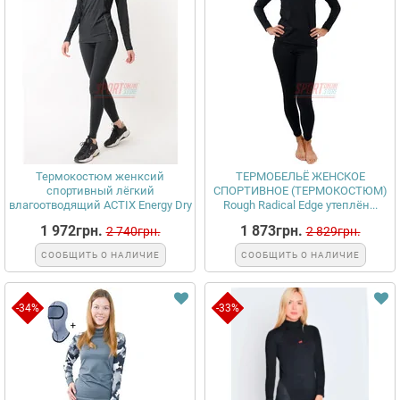
Термокостюм женксий
ТЕРМОБЕЛЬЁ ЖЕНСКОЕ
спортивный лёгкий
СПОРТИВНОЕ (ТЕРМОКОСТЮМ)
влагоотводящий ACTIX Energy Dry
Rough Radical Edge утеплён...
...
1 972грн.
1 873грн.
2 740грн.
2 829грн.
СООБЩИТЬ О НАЛИЧИЕ
СООБЩИТЬ О НАЛИЧИЕ
-34%
-33%