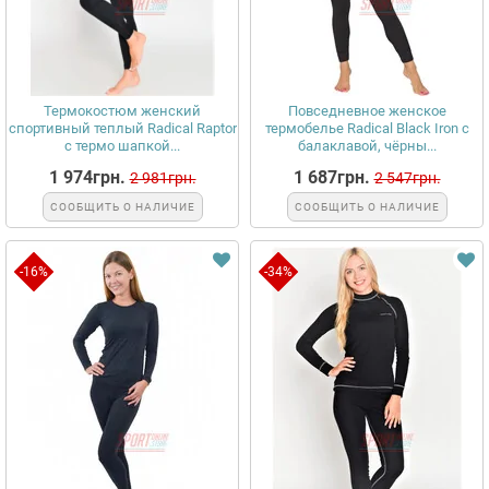
Термокостюм женский
Повседневное женское
спортивный теплый Radical Raptor
термобелье Radical Black Iron с
с термо шапкой...
балаклавой, чёрны...
1 974грн.
1 687грн.
2 981грн.
2 547грн.
СООБЩИТЬ О НАЛИЧИЕ
СООБЩИТЬ О НАЛИЧИЕ
-16%
-34%