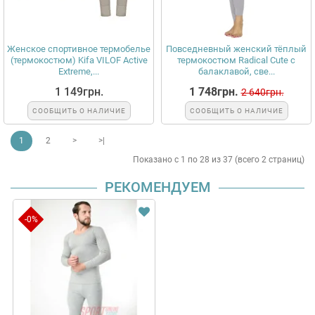
Женское спортивное термобелье
Повседневный женский тёплый
(термокостюм) Kifa VILOF Active
термокостюм Radical Cute с
Extreme,...
балаклавой, све...
1 149грн.
1 748грн.
2 640грн.
СООБЩИТЬ О НАЛИЧИЕ
СООБЩИТЬ О НАЛИЧИЕ
1
2
>
>|
Показано с 1 по 28 из 37 (всего 2 страниц)
РЕКОМЕНДУЕМ
-0%