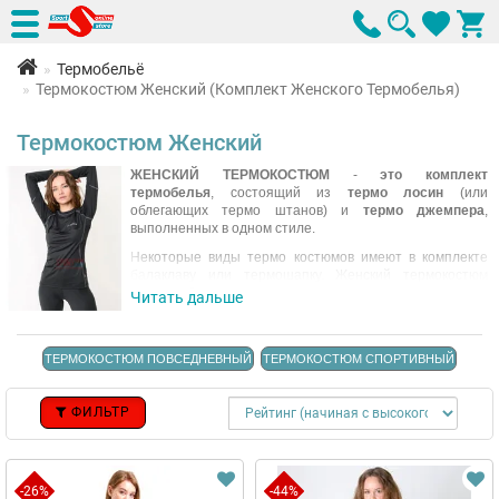
Термобельё
Термокостюм Женский (Комплект Женского Термобелья)
Термокостюм Женский
ЖЕНСКИЙ ТЕРМОКОСТЮМ
-
это комплект
термобелья
, состоящий из
термо лосин
(или
облегающих термо штанов) и
термо джемпера
,
выполненных в одном стиле.
Некоторые виды термо костюмов имеют в комплекте
балаклаву или термошапку. Женский термокостюм
может быть повседневным или спортивным, с
Читать дальше
различными составами ткани и расцветок. Для подбора
оптимального варианта женского термокостюма,
воспользуйтесь фильтром по назначению, размеру и
ТЕРМОКОСТЮМ ПОВСЕДНЕВНЫЙ
ТЕРМОКОСТЮМ СПОРТИВНЫЙ
другим характеристикам термокомплектов для женщин.
Читать полностью
ФИЛЬТР
-26%
-44%