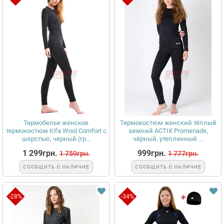
Термобелье женское
Термокостюм женский тёплый
термокостюм Kifa Wool Comfort с
зимний ACTIX Promenade,
шерстью, черный (гр...
чёрный, утепленный ...
1 299грн.
999грн.
1 759грн.
1 777грн.
СООБЩИТЬ О НАЛИЧИЕ
СООБЩИТЬ О НАЛИЧИЕ
-28%
-34%