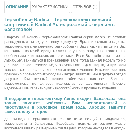
ОПИСАНИЕ
ХАРАКТЕРИСТИКИ
ОТЗЫВОВ (1)
Термобельё Radical - Термокомплект женский
спортивный Radical Acres розовый с чёрным с
балаклавой
Спортивный женский термокомплект
Radical
серии
Acres
не оставит
равнодушным ни одну истинную девушку. Яркая и сочная расцветка
термокомплекта непременно разнообразит Вашу жизнь и выделит Вас
из толпы! Польский бренд
Radical
регулярно радует пользователей
необычными и интересными новинками. Если Вы любите катание на
лыжах, бег, заниматься в тренажерном зале, тогда данная модель точно
для Вас. Легкое термобельё, что очень важно для спорта, и при этом
теплое - создано специально для активных женщин. Высокий воротник
прекрасно противостоит холодам и ветру, защитив шею и грудной отдел
девушки. Качественный пошив обеспечит плотное облегание
термокостюма по фигуре, подчеркнув ее достоинства. Плоские
надежные швы гарантируют износостойкость и прочность изделия.
В подарок к термокостюму Acres входит балаклава, она
точно поможет избежать Вам неприятностей с
простудами в холодное время года. Хорошо защитит
шею, голову и горло.
Данная модель термокомплекта состоит из 3х позиций: термоджемпер,
термолосины и балаклава. Подобрать правильный размер можно
воспользовавшись размерными таблицами, которые находятся в каждой