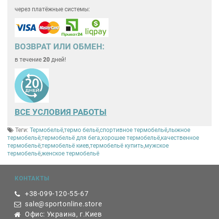
через платёжные системы:
ВОЗВРАТ ИЛИ ОБМЕН:
в течение
20
дней!
ВСЕ
УСЛОВИЯ РАБОТЫ
Теги:
Термобельё
,
термо бельё
,
спортивное термобельё
,
лыжное
термобельё
,
термобельё для бега
,
хорошее термобельё
,
качественное
термобельё
,
термобельё киев
,
термобельё купить
,
мужское
термобельё
,
женское термобельё
КОНТАКТЫ
+38-099-120-55-67
sale@sportonline.store
Офис: Украина, г.Киев