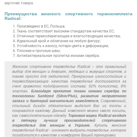
карточке товара.
Преимущества женского спортивного термокомплекта
Radical:
Произведено в ЕС, Польша;
Ткань соответствует высоким стандартам качества ЕС;
Отличные термосберегающие и влагоотводящие качества;
Идеальный крой и облегание на любую фигуру;
Устойчивость к износу, потери цвета и деформации;
Плоские и прочные швы;
Антибактериальная пропитка ионами серебра
.
Женское спортивное термобелье Radical – это правильный
выбор для женщин и девушек, любящих и живущих спортом, а
также просто для любителей. Прекрасные износостойкие и
термосберегающие качества термобелья достигаются за
счет грамотно подобранного состава: 92% полиэстер, 8%
эластан.
Благодаря пропитке ткани ионами серебра по
технологии Sanitized (SilverPlus), развитие неприятного
запаха и бактерий значительно замедлятся.
Современный,
стильный дизайн обязательно выделит Вас из толпы и
понравится каждому. Данный комплект можно смело носить,
как самостоятельную одежду.
Торговая марка Radical входит
в пятерку лучших производителей спортивного
термобелья для женщин в Украине.
Купить женское
термобельё Radical - означает выбрать термобелье, которое
позаботится о качестве и комфорте Вашей тренировки.