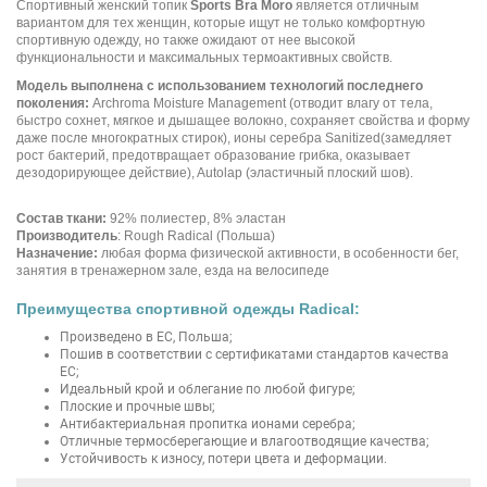
Спортивный женский топик
Sports Bra Moro
является отличным
вариантом для тех женщин, которые ищут не только комфортную
спортивную одежду, но также ожидают от нее высокой
функциональности и максимальных термоактивных свойств.
Модель выполнена с использованием технологий последнего
поколения:
Archroma Moisture Management (отводит влагу от тела,
быстро сохнет, мягкое и дышащее волокно, сохраняет свойства и форму
даже после многократных стирок), ионы серебра Sanitized(замедляет
рост бактерий, предотвращает образование грибка, оказывает
дезодорирующее действие), Autolap (эластичный плоский шов).
Состав ткани:
92% полиестер, 8% эластан
Производитель
: Rough Radical (Польша)
Назначение:
любая форма физической активности, в особенности бег,
занятия в тренажерном зале, езда на велосипеде
Преимущества спортивной одежды Radical:
Произведено в ЕС, Польша;
Пошив в соответствии с сертификатами стандартов качества
ЕС;
Идеальный крой и облегание по любой фигуре;
Плоские и прочные швы;
Антибактериальная пропитка ионами серебра;
Отличные термосберегающие и влагоотводящие качества;
Устойчивость к износу, потери цвета и деформации.