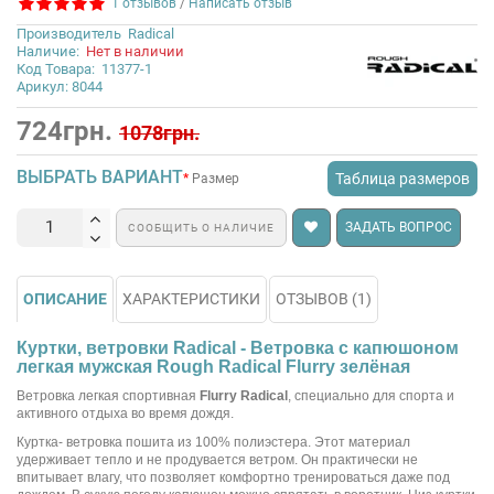
1 отзывов
/
Написать отзыв
Производитель
Radical
Наличие:
Нет в наличии
Код Товара:
11377-1
Арикул: 8044
724грн.
1078грн.
ВЫБРАТЬ ВАРИАНТ
Таблица размеров
Размер
ЗАДАТЬ ВОПРОС
СООБЩИТЬ О НАЛИЧИЕ
ОПИСАНИЕ
ХАРАКТЕРИСТИКИ
ОТЗЫВОВ (1)
Куртки, ветровки Radical - Ветровка с капюшоном
легкая мужская Rough Radical Flurry зелёная
Ветровка легкая спортивная
Flurry Radical
, специально для спорта и
активного отдыха во время дождя.
Куртка- ветровка пошита из 100% полиэстера. Этот материал
удерживает тепло и не продувается ветром. Он практически не
впитывает влагу, что позволяет комфортно тренироваться даже под