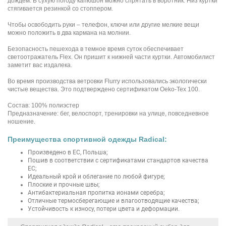
дождем. В сухую погоду капюшон можно спрятать в воротник. Низ куртки
стягивается резинкой со стоппером.
Чтобы освободить руки – телефон, ключи или другие мелкие вещи
можно положить в два кармана на молнии.
Безопасность пешехода в темное время суток обеспечивает
светоотражатель Flex. Он пришит к нижней части куртки. Автомобилист
заметит вас издалека.
Во время производства ветровки Flurry использовались экологически
чистые вещества. Это подтверждено сертификатом Oeko-Tex 100.
Состав: 100% полиэстер
Предназначение: бег, велоспорт, тренировки на улице, повседневное
ношение.
Преимущества спортивной одежды Radical:
Произведено в ЕС, Польша;
Пошив в соответствии с сертификатами стандартов качества
ЕС;
Идеальный крой и облегание по любой фигуре;
Плоские и прочные швы;
Антибактериальная пропитка ионами серебра;
Отличные термосберегающие и влагоотводящие качества;
Устойчивость к износу, потери цвета и деформации.