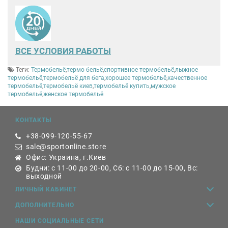
ВСЕ
УСЛОВИЯ РАБОТЫ
Теги:
Термобельё
,
термо бельё
,
спортивное термобельё
,
лыжное
термобельё
,
термобельё для бега
,
хорошее термобельё
,
качественное
термобельё
,
термобельё киев
,
термобельё купить
,
мужское
термобельё
,
женское термобельё
КОНТАКТЫ
+38-099-120-55-67
sale@sportonline.store
Офис: Украина, г.Киев
Будни: с 11-00 до 20-00, Сб: с 11-00 до 15-00, Вс:
выходной
ЛИЧНЫЙ КАБИНЕТ
ДОПОЛНИТЕЛЬНО
НАШИ СОЦИАЛЬНЫЕ СЕТИ