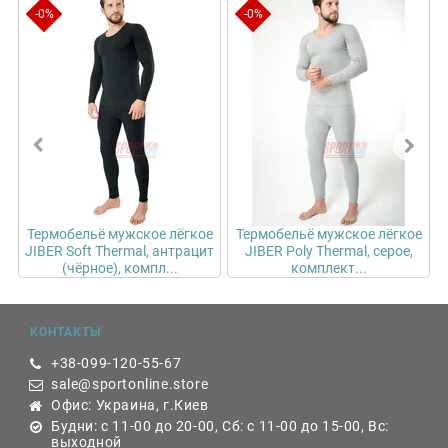
JIBER Poly Thermal, чёрное...
-0%
-0%
е
Термобельё мужское лёгкое
т
JIBER Poly Thermal, серое,
комплект...
КОНТАКТЫ
+38-099-120-55-67
sale@sportonline.store
Офис: Украина, г.Киев
Будни: с 11-00 до 20-00, Сб: с 11-00 до 15-00, Вс:
выходной