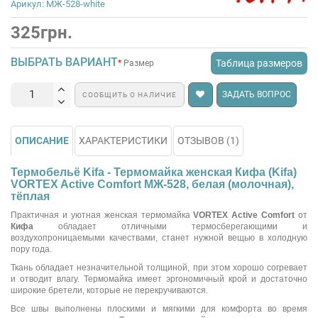
Арикул: МЖ-528-white
325грн.
ВЫБРАТЬ ВАРИАНТ
Таблица размеров
Размер
ЗАДАТЬ ВОПРОС
СООБЩИТЬ О НАЛИЧИЕ
ОПИСАНИЕ
ХАРАКТЕРИСТИКИ
ОТЗЫВОВ (1)
Термобельё Kifa - Термомайка женская Кифа (Kifa)
VORTEX Active Comfort МЖ-528, белая (молочная),
тёплая
Практичная и уютная женская термомайка
VORTEX Active Comfort
от
Кифа
обладает отличными термосберегающими и
воздухопроницаемыми качествами, станет нужной вещью в холодную
пору года.
Ткань обладает незначительной толщиной, при этом хорошо согревает
и отводит влагу. Термомайка имеет эргономичный крой и достаточно
широкие бретели, которые не перекручиваются.
Все швы выполнены плоскими и мягкими для комфорта во время