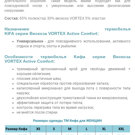
длительного ношения. Такая модель майки подходит как для
повседневной носки с умеренными или высокими физическими
нагрузками.
Состав:
65% полиэстер 30% вискоза VORTEX 5% эластан
Назначение термобелья
KIFA серии Вискоза VORTEX Active Comfort:
Универсальное
- для повседневного использования, активного
отдыха и спорта, охоты и рыбалки.
Особенности термобелья Кифа серии Вискоза
VORTEX Active Comfort:
трехмерный эргономичный крой для свободы движений +
хорошее облегание;
плоские эластичные швы;
специальная обработка против образования запаха;
капиллярный микроканал для выхода пота с поверхности тела
наружу;
двухслойная конструкция трикотажной ткани из микроволокна;
эффективная защита от потери тепла;
контроль перегрева тела во время нагрузок;
не мнётся после стирки.