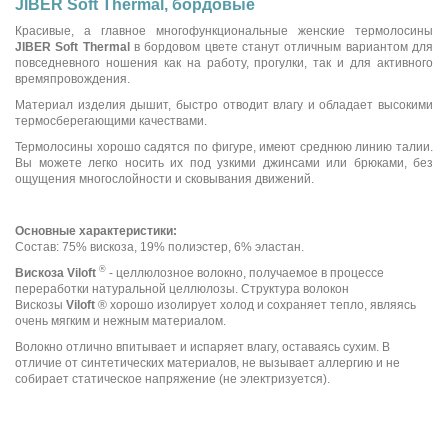
JIBER Soft Thermal, бордовые
Красивые, а главное многофункциональные женские термолосины
JIBER Soft Thermal
в бордовом цвете станут отличным вариантом для
повседневного ношения как на работу, прогулки, так и для активного
времяпровождения.
Материал изделия дышит, быстро отводит влагу и обладает высокими
термосберегающими качествами.
Термолосины хорошо садятся по фигуре, имеют среднюю линию талии.
Вы можете легко носить их под узкими джинсами или брюками, без
ощущения многослойности и сковывания движений.
Основные характеристики:
Состав: 75% вискоза, 19% полиэстер, 6% эластан.
®
Вискоза Viloft
- целлюлозное волокно, получаемое в процессе
переработки натуральной целлюлозы. Структура волокон
Вискозы
Viloft
® хорошо изолирует холод и сохраняет тепло, являясь
очень мягким и нежным материалом.
Волокно отлично впитывает и испаряет влагу, оставаясь сухим. В
отличие от синтетических материалов, не вызывает аллергию и не
собирает статическое напряжение (не электризуется).