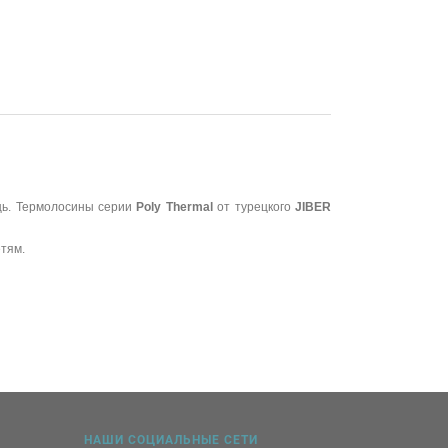
ещь. Термолосины серии
Poly Thermal
от турецкого
JIBER
етям.
НАШИ СОЦИАЛЬНЫЕ СЕТИ