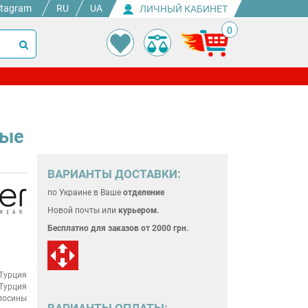
stagram
RU
UA
ЛИЧНЫЙ КАБИНЕТ
0
ные
ВАРИАНТЫ ДОСТАВКИ:
по Украине
в Ваше
отделение
Новой почты или
курьером.
Бесплатно для
заказов от 2000 грн.
Турция
Турция
лосины
ВАРИАНТЫ ОПЛАТЫ: