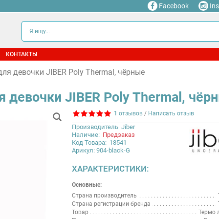
Facebook
In
КОНТАКТЫ
ля девочки JIBER Poly Thermal, чёрные
 девочки JIBER Poly Thermal, чёр
1 отзывов
/
Написать отзыв
Производитель
Jiber
Наличие:
Предзаказ
Код Товара:
18541
Арикул: 904-black-G
ХАРАКТЕРИСТИКИ:
Основные:
Страна производитель
Страна регистрации бренда
Товар
Термо 