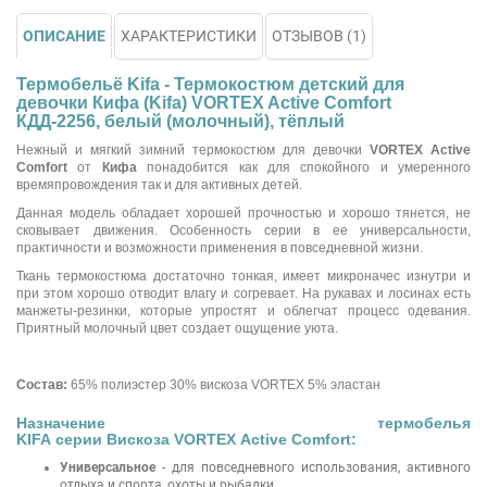
ОПИСАНИЕ
ХАРАКТЕРИСТИКИ
ОТЗЫВОВ (1)
Термобельё Kifa - Термокостюм детский для
девочки Кифа (Kifa) VORTEX Active Comfort
КДД-2256, белый (молочный), тёплый
Нежный и мягкий зимний термокостюм для девочки
VORTEX Active
Comfort
от
Кифа
понадобится как для спокойного и умеренного
времяпровождения так и для активных детей.
Данная модель обладает хорошей прочностью и хорошо тянется, не
сковывает движения. Особенность серии в ее универсальности,
практичности и возможности применения в повседневной жизни.
Ткань термокостюма достаточно тонкая, имеет микроначес изнутри и
при этом хорошо отводит влагу и согревает. На рукавах и лосинах есть
манжеты-резинки, которые упростят и облегчат процесс одевания.
Приятный молочный цвет создает ощущение уюта.
Состав:
65% полиэстер 30% вискоза VORTEX 5% эластан
Назначение термобелья
KIFA серии Вискоза VORTEX Active Comfort:
Универсальное
- для повседневного использования, активного
отдыха и спорта, охоты и рыбалки.