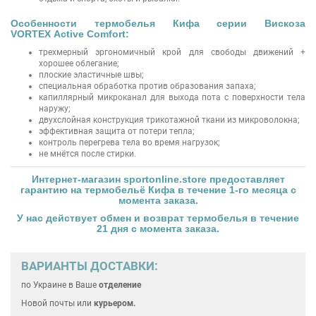
Особенности термобелья Кифа серии Вискоза
VORTEX Active Comfort:
трехмерный эргономичный крой для свободы движений +
хорошее облегание;
плоские эластичные швы;
специальная обработка против образования запаха;
капиллярный микроканал для выхода пота с поверхности тела
наружу;
двухслойная конструкция трикотажной ткани из микроволокна;
эффективная защита от потери тепла;
контроль перегрева тела во время нагрузок;
не мнётся после стирки.
Интернет-магазин
sportonline.store
предоставляет
гарантию на
термобельё Кифа
в течение 1-го месяца с
момента заказа.
У нас действует обмен и возврат
термобелья
в течение
21 дня с момента заказа.
ВАРИАНТЫ ДОСТАВКИ:
по Украине
в Ваше
отделение
Новой почты или
курьером.