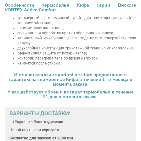
Особенности термобелья Кифа серии Вискоза
VORTEX Active Comfort:
трехмерный эргономичный крой для свободы движений +
хорошее облегание;
плоские эластичные швы;
специальная обработка против образования запаха;
капиллярный микроканал для выхода пота с поверхности тела
наружу;
двухслойная конструкция трикотажной ткани из микроволокна;
эффективная защита от потери тепла;
контроль перегрева тела во время нагрузок;
не мнётся после стирки.
Интернет-магазин
sportonline.store
предоставляет
гарантию на
термобельё Кифа
в течение 1-го месяца с
момента заказа.
У нас действует обмен и возврат
термобелья
в течение
21 дня с момента заказа.
ВАРИАНТЫ ДОСТАВКИ:
по Украине
в Ваше
отделение
Новой почты или
курьером.
Бесплатно для
заказов от 2000 грн.