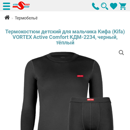
Термобельё
Термокостюм детский для мальчика Кифа (Kifa)
VORTEX Active Comfort КДМ-2234, черный,
тёплый