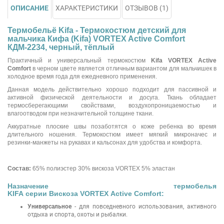
ОПИСАНИЕ
ХАРАКТЕРИСТИКИ
ОТЗЫВОВ (1)
Термобельё Kifa - Термокостюм детский для
мальчика Кифа (Kifa) VORTEX Active Comfort
КДМ-2234, черный, тёплый
Практичный и универсальный термокостюм
Kifa VORTEX Active
Comfort
в черном цвете является отличным вариантом для мальчишек в
холодное время года для ежедневного применения.
Данная модель действительно хорошо подходит для пассивной и
активной физической деятельности и досуга. Ткань обладает
термосберегающими свойствами, воздухопроницаемостью и
влагоотводом при незначительной толщине ткани.
Аккуратные плоские швы позаботятся о коже ребенка во время
длительного ношения. Термокостюм имеет мягкий микроначес и
резинки-манжеты на рукавах и кальсонах для удобства и комфорта.
Состав:
65% полиэстер 30% вискоза VORTEX 5% эластан
Назначение термобелья
KIFA серии Вискоза VORTEX Active Comfort:
Универсальное
- для повседневного использования, активного
отдыха и спорта, охоты и рыбалки.