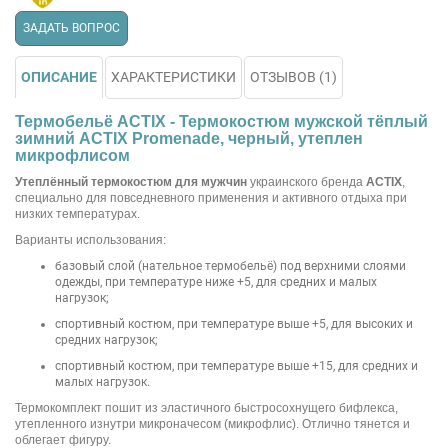
ЗАДАТЬ ВОПРОС
ОПИСАНИЕ
ХАРАКТЕРИСТИКИ
ОТЗЫВОВ (1)
Термобельё ACTIX - Термокостюм мужской тёплый
зимний ACTIX Promenade, черный, утеплен
микрофлисом
Утеплённый термокостюм для мужчин
украинского бренда
ACTIX
,
специально для повседневного применения и активного отдыха при
низких температурах.
Варианты использования:
базовый слой (нательное термобельё) под верхними слоями
одежды, при температуре ниже +5, для средних и малых
нагрузок;
спортивный костюм, при температуре выше +5, для высоких и
средних нагрузок;
спортивный костюм, при температуре выше +15, для средних и
малых нагрузок.
Термокомплект пошит из эластичного быстросохнущего бифлекса,
утепленного изнутри микроначесом (микрофлис). Отлично тянется и
облегает фигуру.