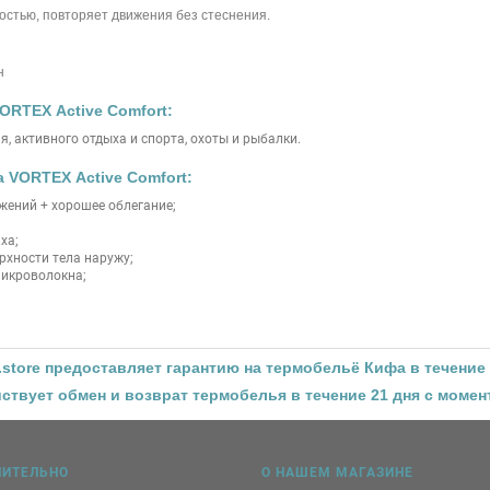
остью, повторяет движения без стеснения.
н
ORTEX Active Comfort:
, активного отдыха и спорта, охоты и рыбалки.
 VORTEX Active Comfort:
ений + хорошее облегание;
ха;
рхности тела наружу;
микроволокна;
.store
предоставляет гарантию на
термобельё Кифа
в течение 
йствует обмен и возврат
термобелья
в течение 21 дня с момент
НИТЕЛЬНО
О НАШЕМ МАГАЗИНЕ