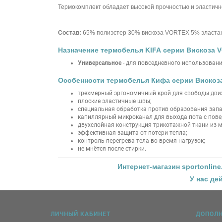
Термокомплект обладает высокой прочностью и эластичн
Состав:
65% полиэстер 30% вискоза VORTEX 5% эласта
Назначение термобелья KIFA серии Вискоза V
Универсальное
- для повседневного использования
Особенности термобелья Кифа серии Вискоза
трехмерный эргономичный крой для свободы движ
плоские эластичные швы;
специальная обработка против образования запа
капиллярный микроканал для выхода пота с пове
двухслойная конструкция трикотажной ткани из 
эффективная защита от потери тепла;
контроль перегрева тела во время нагрузок;
не мнётся после стирки.
Интернет-магазин
sportonline
У нас де
ЛИЧНЫЙ КАБИНЕТ
ДОПОЛ