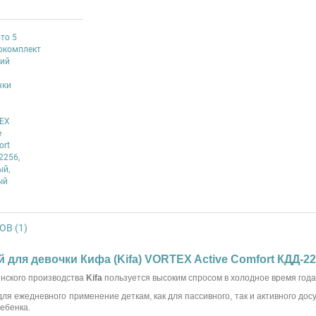
В (1)
й для девочки Кифа (Kifa) VORTEX Active Comfort КДД-2
нского производства
Kifa
пользуется высоким спросом в холодное время год
ля ежедневного применение деткам, как для пассивного, так и активного до
ебенка.