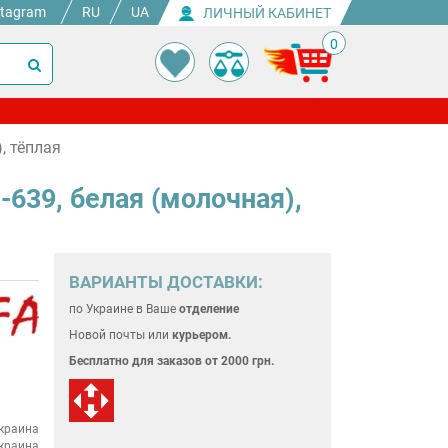
stagram
RU
UA
ЛИЧНЫЙ КАБИНЕТ
0
, тёплая
639, белая (молочная),
ВАРИАНТЫ ДОСТАВКИ:
по Украине
в Ваше
отделение
Новой почты или
курьером.
Бесплатно для
заказов от 2000 грн.
краина
краина