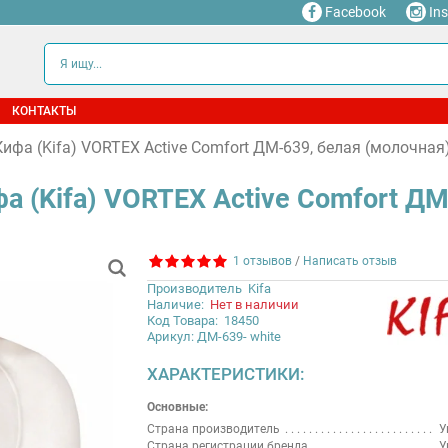
Facebook
In
КОНТАКТЫ
фа (Kifa) VORTEX Active Comfort ДМ-639, белая (молочная)
 (Kifa) VORTEX Active Comfort ДМ-
1 отзывов
/
Написать отзыв
Производитель
Kifa
Наличие:
Нет в наличии
Код Товара:
18450
Арикул: ДМ-639- white
ХАРАКТЕРИСТИКИ:
Основные:
Страна производитель
У
Страна регистрации бренда
У