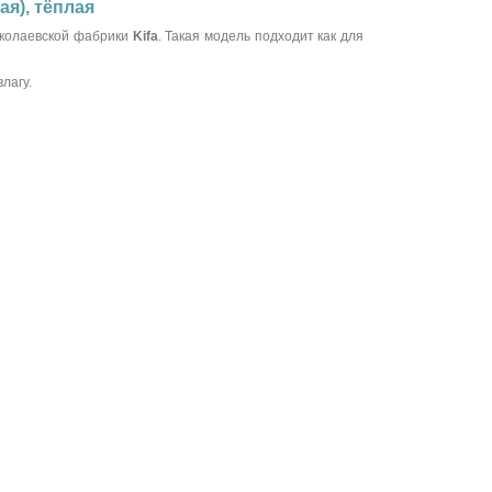
ая), тёплая
колаевской фабрики
Kifa
. Такая модель подходит как для
лагу.