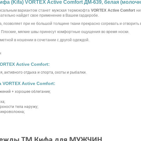
фа (Kifa) VORTEX Active Comfort ДМ-639, белая (молочн
ерсальным вариантом станет мужская термокофта
VORTEX Active Comfort
ни
язательно найдет свое применение в Вашем гардеробе.
 позволяет при не большой толщине ткани прекрасно согревать и отворить в
 Плоские, мягкие швы принесут комфортные ощущения во время носки.
метной в ношении в сочетании с другой одеждой.
н
ORTEX Active Comfort:
, активного отдыха и спорта, охоты и рыбалки.
 VORTEX Active Comfort:
ений + хорошее облегание;
ха;
рхности тела наружу;
микроволокна;