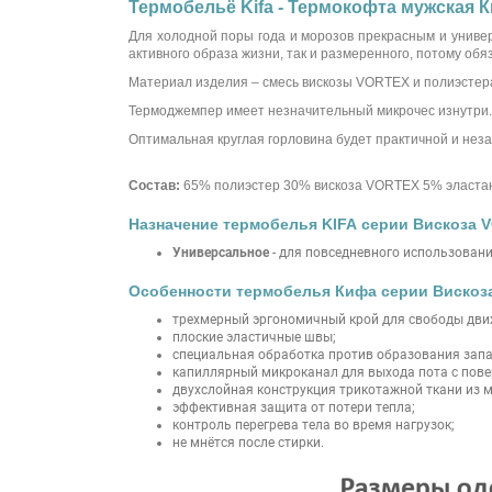
Термобельё Kifa - Термокофта мужская Ки
Для холодной поры года и морозов прекрасным и унив
активного образа жизни, так и размеренного, потому об
Материал изделия – смесь вискозы VORTEX и полиэстера,
Термоджемпер имеет незначительный микрочес изнутри.
Оптимальная круглая горловина будет практичной и неза
Состав:
65% полиэстер 30% вискоза VORTEX 5% эласта
Назначение термобелья KIFA серии Вискоза V
Универсальное
- для повседневного использования
Особенности термобелья Кифа серии Вискоза
трехмерный эргономичный крой для свободы движ
плоские эластичные швы;
специальная обработка против образования запа
капиллярный микроканал для выхода пота с пове
двухслойная конструкция трикотажной ткани из 
эффективная защита от потери тепла;
контроль перегрева тела во время нагрузок;
не мнётся после стирки.